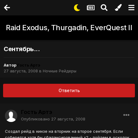
Raid Exodus, Thurgadin, EverQuest II
Сентябрь...
Автор
Гость Артэ
27 августа, 2008
в
Ночные Рейдеры
Ответить
Гость Артэ
Опубликовано
27 августа, 2008
Создал рейд в нинзе на вторник на второе сентября. Если
соберется хотя бы сбалансированный х2 - пойдем в осколок.