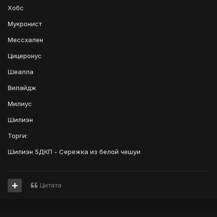
Хобс
Мукронист
Мессхален
Цицеронус
Шеалла
Вилайдж
Милиус
Шилиэн
Торги:
Шилиэн 5ДКП - Сережка из белой чешуи
Цитата