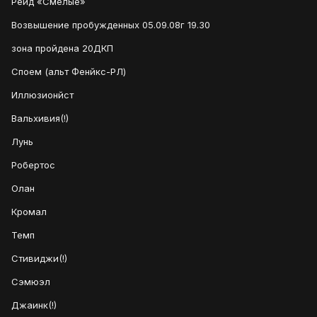
Рейд «Смелые»
Возвышение пробужденных 05.09.08г 19.30
зона пройдена 20ДКП
Споем (альт Фенйкс-РЛ)
Иллюзионйст
Вальхивия(!)
Лунь
Робертос
Олан
Кромал
Темп
Стивиджи(!)
Сэмюэл
Джаинк(!)