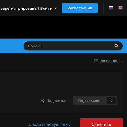
Регистрация
 зарегистрированы? Войти
Активность
Поделиться
Подписчики
0
Создать новую тему
Ответить