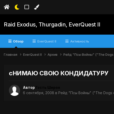
Raid Exodus, Thurgadin, EverQuest II
Обзор
EverQuest II
Активность
Главная
EverQuest II
Архив
Рейд "Псы Войны" ("The Dogs 
сНИМАЮ СВОЮ КОНДИДАТУРУ
Автор
Гость Шерон
6 сентября, 2008
в
Рейд "Псы Войны" ("The Dogs 