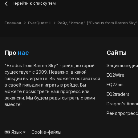
Перейти к списку тем
Главная
EverQuest II
Рейд "Исход" ("Exodus from Barren Sky"
Про
нас
Сайты
"Exodus from Barren Sky" - рейд, который
Энциклопедия
существует с 2009. Неважно, в какой
EQ2Wire
гильдии вы играете. Вы можете оставаться
EQ2Zam
в своей гильдии и играть в рейде. Вы
можете посмотреть наш
прогресс
или
EQ2traders
вакансии
. Мы будем рады сыграть с вами
Dragon's Armo
вместе!
Рейдпрогресс
Язык
Cookie-файлы