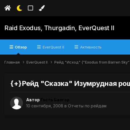
Raid Exodus, Thurgadin, EverQuest II
Обзор
EverQuest II
Активность
Главная
EverQuest II
Рейд "Исход" ("Exodus from Barren Sky"
{+}Рейд "Сказка" Изумрудная рощ
Автор
Гость Балгор
10 сентября, 2008
в
Отчеты по рейдам