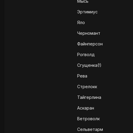
Мысь
Эртимиус
Яло
Черномант
Файнперсон
Рогволд
Сгущенка(!)
Рева
Стрелокк
Тайгерлина
Аскаран
Ветроволк
Сельветарм