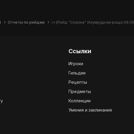
)
Отчеты по рейдам
{+}Рейд "Сказка" Изумрудная роща 09.0
Ссылки
Игроки
Гильдии
Рецепты
Предметы
ry
Коллекции
Умения и заклинания