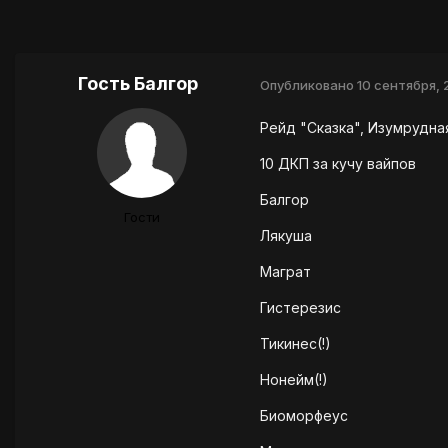
Гость Балгор
Опубликовано
10 сентября,
Рейд "Сказка", Изумрудна
10 ДКП за кучу вайпов
Балгор
Гости
Лякуша
Маграт
Гистерезис
Тикинес(!)
Нонейм(!)
Биоморфеус