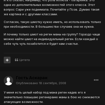
И кто сказал, например, что роль иллюза - батарейка. Это
одна из дополнительных возможностей этого класса. Этот
вопрос Сари уже поднимала. Почитайте у Псов. Думаю такая
же картина и с другими классами.
Согласен, такую шмотку нужно иметь, но использовать только
при необходимости. В большинстве случаев она не нужна.
И почему только шмот на реген маны на группу? Гораздо чаще
можно найти шмот на индивидуальный реген. Если каждый о
себе чуть чуть позаботится и будет нам счастье.
Цитата
Гость Аскаран
Опубликовано
18 сентября, 2008
У меня есть целый набор под мана реген надев его я
значительно повышаю регенераию маны в бою но снижаются
атакующие возможности.