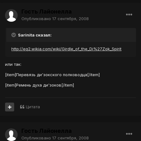
Гость Лайонелла
Опубликовано
17 сентября, 2008
Sarinita сказал:
http://eq2.wikia.com/wiki/Girdle_of_the_Di%27Zok_Spirit
или так:
[item]Перевязь ди'зокского полководца[/item]
[item]Ремень духа ди'зоков[/item]
Цитата
Гость Лайонелла
Опубликовано
17 сентября, 2008