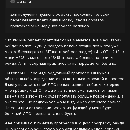
Цитата
для получения нужного эффекта
несколько человек
переодевают всего одну шмотку
, таким образом
практически не нарушая своего баланса
Это личный баланс практически не меняется. А в масштабах
рейда? по чуть-чуть у каждого баланс ухудшился и это уже
много. 5 саппортов в МТ(по твоей раскладке) +4 в ОТ +2 (3) в
мили +2(3) в маго - это 13-15 игроков, больше половины
рейда. А ты говоришь практически не нарушается баланс.
Ты говоришь про индивидуальный прогресс. Он нужен
обязательно! и определяется он не только строчкой в парсере.
Я могу повысить свой ДПС не накладывая дебафы, которые
мне прбавку к ДПС не дают, а только уменьшают, отнимая
время ( при этом танк будет получать больше повреждений, а
мне то что ) не подкачивая ману и тд. И кому от этого польза?
Но если при сохранении всех этих функций у меня будет
больший ДПС, польза от этого будет.
Я не призываю к личному прогрессу в ущерб прогрессу рейда.
Ни в коем случае! Я говорю об оптимальном использовании