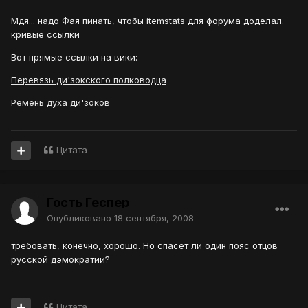
Мдя... надо Фая пинать, чтобы itemstats для форума доделал.
кривые ссылки
Вот прямые ссылки на вики:
Перевязь ди'зокского полководца
Ремень духа ди'зоков
Цитата
Гость Геспер
Опубликовано
18 сентября, 2008
требовать, конечно, хорошо. Но спасет ли один пояс отцов
русской дэмократии?
Цитата