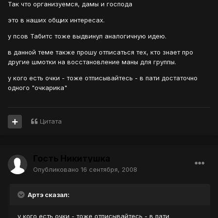
Так что организуемся, дамы и господа
это в наших общих интересах.
у псов Табитс тоже выдвинул аналогичную идею.
в данной теме также прошу отписаться тех, кто знает про
другие шмотки на восстановление маны для группы.
у кого есть очки - тоже отписывайтесь - в пати достаточно
одного "очкарика"
Цитата
Гость Никитушка
Опубликовано
16 сентября, 2008
Артэ сказал:
у кого есть очки - тоже отписывайтесь - в пати