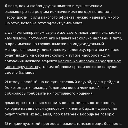
1) пояс, как и любая другая шмотка в единственном
экземпляре (за редким исключением) погоды не делает;
чтобы достич силы какогото эффекта, нужно надевать много
шмоток, которые этот эффект усиливают.
в данном конкретном случае же всего лишь один пояс может
нам помочь, потомучто его наденет несколько человек в пати,
а прок именно на группу. шмотки на индивидуальный
манареген помогут лишь одному человеку, при этом их надо
будет надеть на себя несколько - тут же наоборот - для
получения нужного эффекта
несколько человек переодевают
всего одну шмотку
, таким образом практически не нарушая
своего баланса
2) птасу - особый, но не единственный случай, где в рейде я
бы хотел дать команду "одеваем пояса чокидаев"; я не
собираюсь требовать их постоянного ношения.
дамагеров этот пояс я носить не заставляю, но те классы,
которые называются суппортом - хилы и барды - думаю, не
будут против их ношения, про батареек вообще не говорю.
3) индивидуальный прогресс - замечательная вещь, без нее в