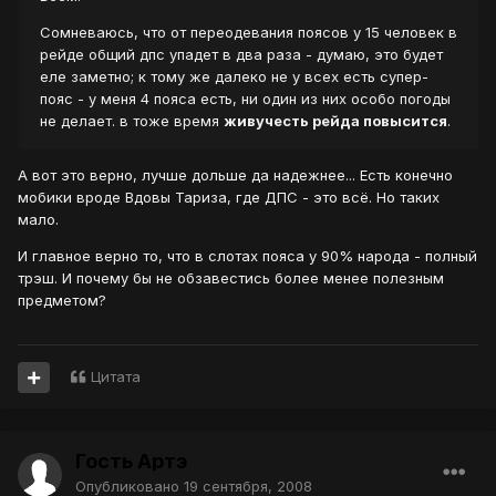
Сомневаюсь, что от переодевания поясов у 15 человек в
рейде общий дпс упадет в два раза - думаю, это будет
еле заметно; к тому же далеко не у всех есть супер-
пояс - у меня 4 пояса есть, ни один из них особо погоды
не делает. в тоже время
живучесть рейда повысится
.
А вот это верно, лучше дольше да надежнее... Есть конечно
мобики вроде Вдовы Тариза, где ДПС - это всё. Но таких
мало.
И главное верно то, что в слотах пояса у 90% народа - полный
трэш. И почему бы не обзавестись более менее полезным
предметом?
Цитата
Гость Артэ
Опубликовано
19 сентября, 2008