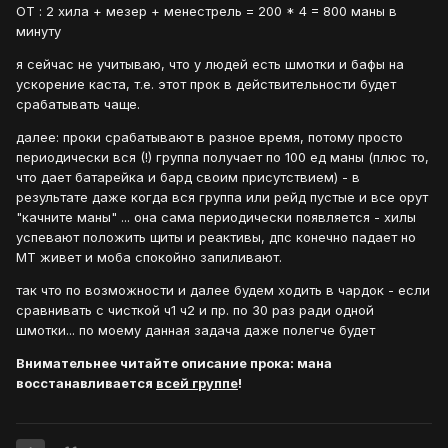
ОТ : 2 хила + мезер + менестрель = 200 * 4 = 800 маны в
минуту
я сейчас не учитываю, что у людей есть шмотки и бафы на
ускорение каста, т.е. этот прок в действительности будет
срабатывать чаще.
далее: проки срабатывают в разное время, потому просто
периодически вся (!) группа получает по 100 ед маны (плюс то,
что дает батарейка и бард своим присутствием) - в
результате даже когда вся группа или рейд пустые и все орут
"качните маны" ... она сама периодически появляется - хилы
успевают положить щиты и реактивы, дпс конечно падает но
МТ живет и моба спокойно запиливают.
так что по возможности и далее будем ходить в чардок - если
сравнивать с чисткой ч1 ч2 и пр. по 30 раз ради одной
шмотки... по моему данная задача даже полегче будет
Внимательнее читайте описание прока: мана
восстанавливается
всей группе
!