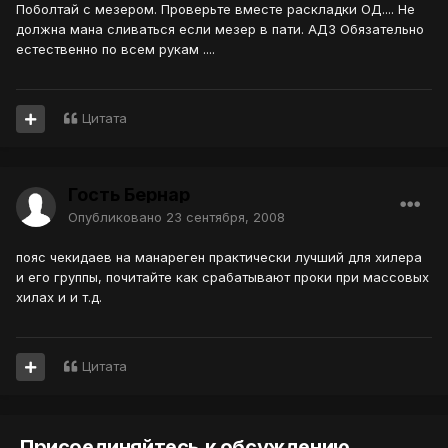
Поболтай с мезером. Проверьте вместе раскладки ОД.... Не
должна мана сливаться если мезер в пати. АД3 Обязательно
естественно по всем рукам ....
Цитата
Гость Бернар
Опубликовано
23 сентября, 2008
пояс чекидаев на манареген практически лучший для хилера
и его группы, почитайте как срабатывают проки при массовых
хилах и и т.д.
Цитата
Присоединяйтесь к обсуждению