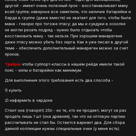
другой - имеет очень полезный прок - восстанавливает ману
всей группе; наверное все заметили, что наличие батарейки и
барда в группе (даже вместе) не хватает для того, чтобы была
мана - говорю про тогоже птасу; да мы и сундуки в осколке
не могли резать подряд - нужно было отдыхать чтобы
восстановить ману - так нельзя. При хорошем манарегене
даже птасу можно убить без зерга. Как я уже писал в другой
теме - обеспечить дополнительный манареген можно за счет
проков.
Требую
чтобы суппорт-классы в нашем рейде имели такой
пояс - хилы и батарейки как минимум.
Для выполнения этого требования есть два способа -
1) купить
2) нафармить в чардоке
Стоит она (говорят) 25п - но те, кто ее продает, могут за раз
продать лишь 1 шт (она древняя), так что на оптовую партию
рассчитывать не стал бы. Остается вариант два. Для сбора
данной коллекции нужны специальные очки (у меня есть).