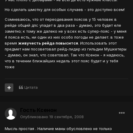
Но сделать шмотку для особых случаев - это доступно всем!
Сомневаюсь, что от переодевания поясов у 15 человек в
рейде общий дпс упадет в два раза - думаю, это будет еле
заметно; к тому же далеко не у всех есть супер-пояс - у меня
4 пояса есть, ни один из них особо погоды не делает. в тоже
время
живучесть рейда повысится
. Использовать этот
предмет нам посоветовал рейд-лидер из гильдии Мушкетеры
- думаю, он знал, что советовал. Так что Ксенон - я надеюсь,
что в течении ближайших недель этот пояс будет и у тебя
тоже
Цитата
Гость Ксенон
Опубликовано
19 сентября, 2008
Мысль простая . Наличие маны обусловлено не только