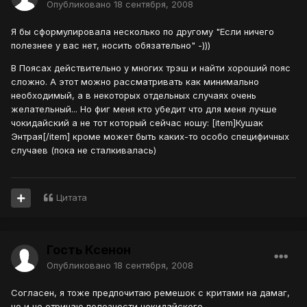
Опубликовано
18 сентября, 2008
Я бы сформулировала несколько по другому "Если ничего
полезнее у вас нет, носить обязательно" -)))
В Поясах действительно у многих трэш и найти хороший пояс
сложно. А этот можно рассматривать как минимально
необходимый, а в некоторых отдельных случаях очень
желательный... Но фиг меня кто убедит что для меня лучше
чокидайский а не тот который сейчас ношу: [item]Кушак
Энтрая[/item] кроме может быть каких-то особо специфичных
случаев (пока не сталкивалась)
Цитата
Гость Ксенон
Опубликовано
18 сентября, 2008
Согласен, я тоже предпочитаю ремешок с критами на дамаг,
но и не отрицаю полезности чокидайского.