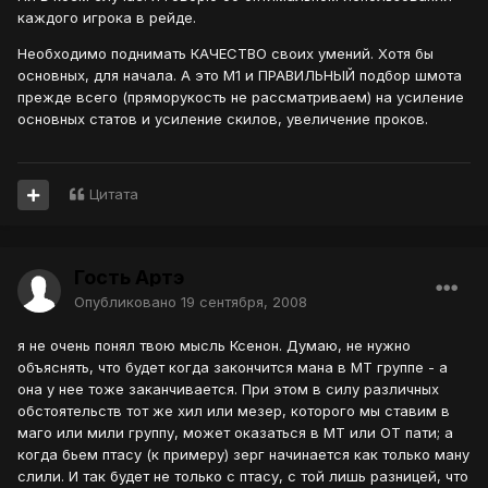
каждого игрока в рейде.
Необходимо поднимать КАЧЕСТВО своих умений. Хотя бы
основных, для начала. А это М1 и ПРАВИЛЬНЫЙ подбор шмота
прежде всего (пряморукость не рассматриваем) на усиление
основных статов и усиление скилов, увеличение проков.
Цитата
Гость Артэ
Опубликовано
19 сентября, 2008
я не очень понял твою мысль Ксенон. Думаю, не нужно
объяснять, что будет когда закончится мана в МТ группе - а
она у нее тоже заканчивается. При этом в силу различных
обстоятельств тот же хил или мезер, которого мы ставим в
маго или мили группу, может оказаться в МТ или ОТ пати; а
когда бьем птасу (к примеру) зерг начинается как только ману
слили. И так будет не только с птасу, с той лишь разницей, что