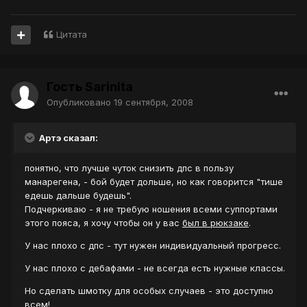
Цитата
Гость Sarinita
Опубликовано
19 сентября, 2008
Артэ сказал:
понятно, что лучше чуток снизить дпс в пользу
манарегена, - бой будет дольше, но как говорится "тише
едешь дальше будешь".
Подчеркиваю - я не требую ношения всеми суппортами
этого пояса, я хочу чтобы он у вас
был в рюкзаке
.
У нас плохо с дпс - тут нужен индивидуальный прогресс.
У нас плохо с дебафами - не всегда есть нужные классы.
Но сделать шмотку для особых случаев - это доступно
всем!