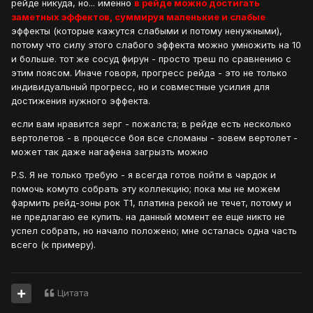
рейде никуда, но... именно
в рейде можно достигать
заметных эффектов, суммируя маленькие и слабые
эффекты (которые кажутся слабыми и потому ненужными),
потому что силу этого слабого эффекта можно умножить на 10
и больше. тот же сосуд фирун - просто треш по сравнению с
этим поясом. Иначе говоря, прогресс рейда - это не только
индивидуальный прогресс, но и совместные усилия для
достижения нужного эффекта.
если вам нравится зерг - пожалста; в рейде есть несколько
вертолетов - в процессе боя все сломаны - зовем вертолет -
может так даже нагафена загрызть можно
P.S. Я не только требую - я всегда готов пойти в чардок и
помочь комуто собрать эту коллекцию; пока мы не можем
фармить рейд-зоны рок Т1, платина рекой не течет, потому и
не предлагаю ее купить. на данный момент ее еще никто не
успел собрать, но начало положено; мне осталась одна часть
всего (к примеру).
Цитата