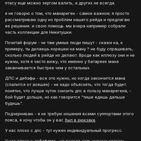
птасу еще можно зергом валить, а других не всегда.
я не говорю о том, что манареген - самое важное; я просто
рассматриваю одну из проблем нашего рейда и предлагаю
ее решение. и свою помощь. мы вчера например собрали
часть коллекции для Никитушки.
Почитай форум - че там умные люди пишут - скажи ка, к
примеру, ты делаешь корешки на ману ? не буду спрашивать,
сколько людей в рейде их делают. Вроде как иллюзу они и не
нужны, хотя я часто вижу, что именно у батареек мана
заканчивается быстрее чем у остальных.
ДПС и дебафы - все это нужно, но когда закончится мана
(спалится от аоешек) - не надо объяснять, что тогда будет.
понятно, что лучше чуток снизить дпс в пользу манарегена, -
бой будет дольше, но как говорится "тише едешь дальше
будешь".
Подчеркиваю - я не требую ношения всеми суппортами этого
пояса, я хочу чтобы он у вас
был в рюкзаке
.
У нас плохо с дпс - тут нужен индивидуальный прогресс.
У нас плохо с дебафами - не всегда есть нужные классы.