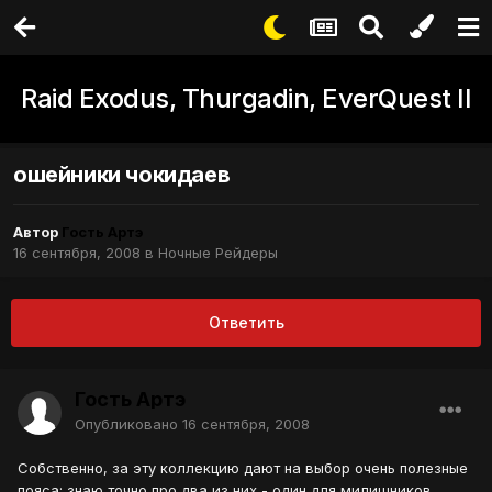
Raid Exodus, Thurgadin, EverQuest II
ошейники чокидаев
Автор
Гость Артэ
16 сентября, 2008
в
Ночные Рейдеры
Ответить
Гость Артэ
Опубликовано
16 сентября, 2008
Собственно, за эту коллекцию дают на выбор очень полезные
пояса; знаю точно про два из них - один для милишников,