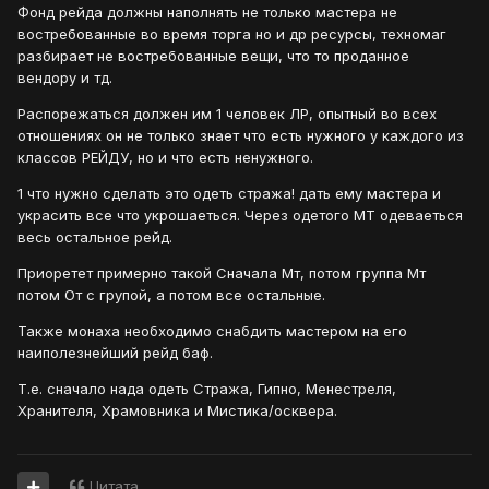
Фонд рейда должны наполнять не только мастера не
востребованные во время торга но и др ресурсы, техномаг
разбирает не востребованные вещи, что то проданное
вендору и тд.
Распорежаться должен им 1 человек ЛР, опытный во всех
отношениях он не только знает что есть нужного у каждого из
классов РЕЙДУ, но и что есть ненужного.
1 что нужно сделать это одеть стража! дать ему мастера и
украсить все что укрошаеться. Через одетого МТ одеваеться
весь остальное рейд.
Приоретет примерно такой Сначала Мт, потом группа Мт
потом От с групой, а потом все остальные.
Также монаха необходимо снабдить мастером на его
наиполезнейший рейд баф.
Т.е. сначало нада одеть Стража, Гипно, Менестреля,
Хранителя, Храмовника и Мистика/осквера.
Цитата