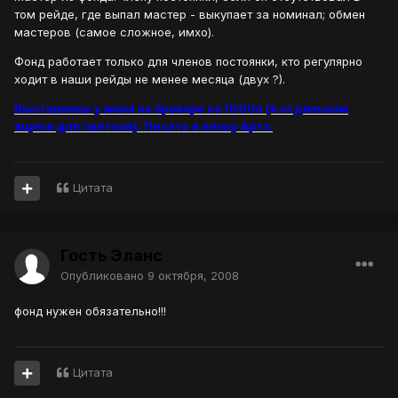
том рейде, где выпал мастер - выкупает за номинал; обмен
мастеров (самое сложное, имхо).
Фонд работает только для членов постоянки, кто регулярно
ходит в наши рейды не менее месяца (двух ?).
Выставлены у меня на брокере по 1000п (в отдельном
ящике для свитков). Писать в личку Артэ.
Цитата
Гость Эланс
Опубликовано
9 октября, 2008
фонд нужен обязательно!!!
Цитата