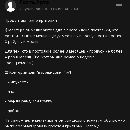
Гость Артэ
Опубликовано
10 октября, 2008
Предалгаю такие критерии:
1) мастера вымениваются для любого члена постоянки, кто
состоит в НР не меньше двух месяцев и пропускает не более
3 рейдов в месяц.
Для тех, кто в постоянке более 3 месяцев - пропуск не более
4 раз в месяц. (т.е. хотябы два рейда в неделю
посещаемость).
2) Критерии для "взвешивания" м1:
- живучесть
- дпс
- баф на рейд или группу
- дебаф
На самом деле механика игры слишком сложна, чтобы можно
было сформулировать простой критерий. Потому