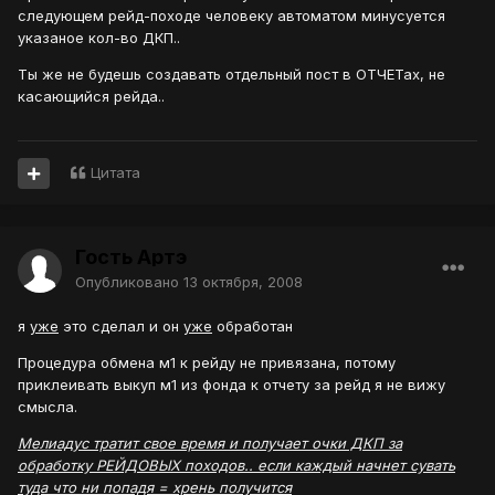
следующем рейд-походе человеку автоматом минусуется
указаное кол-во ДКП..
Ты же не будешь создавать отдельный пост в ОТЧЕТах, не
касающийся рейда..
Цитата
Гость Артэ
Опубликовано
13 октября, 2008
я
уже
это сделал и он
уже
обработан
Процедура обмена м1 к рейду не привязана, потому
приклеивать выкуп м1 из фонда к отчету за рейд я не вижу
смысла.
Мелиадус тратит свое время и получает очки ДКП за
обработку РЕЙДОВЫХ походов.. если каждый начнет сувать
туда что ни попадя = хрень получится