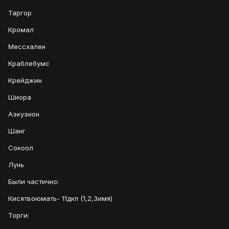
Таргор
Кромал
Мессхален
Краблебумс
Крейджин
Шиора
Аэкуэнон
Шанг
Сокоол
Лунь
Были частично:
Кисятвоюмать- 11дкп (1,2,3имя)
Торги: