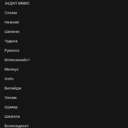
34ДКП ММИС
Споем
Нежная
Шилиэн
Чудька
Рукихох
Иллюзионйст
Милиус
Хобс
Вилайдж
Оккам
Шумер
Шеалла
Волкоадихет