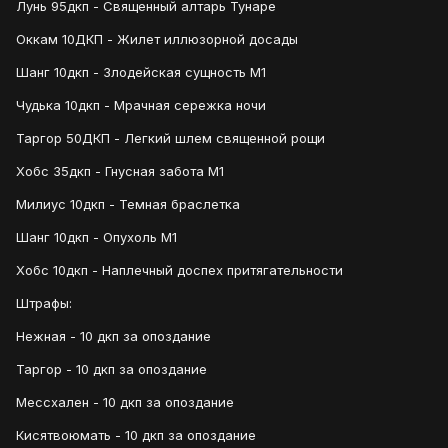
Лунь 95дкп - Священный алтарь Тунаре
Оккам 10ДКП - Жилет иллюзорной досады
Шанг 10дкп - Злодейская сущность М1
Чудька 10дкп - Мрачная сережка ночи
Таргор 50ДКП - Легкий шлем священной рощи
Хобс 35дкп - Гнусная забота М1
Милиус 10дкп - Темная браслетка
Шанг 10дкп - Опухоль М1
Хобс 10дкп - Наплечный доспех притягательности
Штрафы:
Нежная - 10 дкп за опоздание
Таргор - 10 дкп за опоздание
Мессхален - 10 дкп за опоздание
Кисятвоюмать - 10 дкп за опоздание