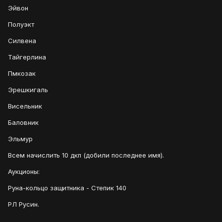
Эйвон
Полуэкт
Силвена
Тайгерлина
Пмкозак
Эрешкигаль
Висельник
Баловник
Эльмур
Всем начислить 10 дкп (добили последнее имя).
Аукционы:
Руна-кольцо защитника - Степик 140
РЛ Русин.