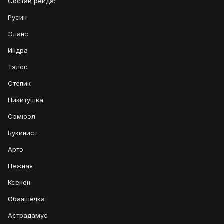
Состав рейда:
Русин
Эланс
Индра
Тэлос
Степик
Никитушка
Сэмюэл
Букинист
Артэ
Нежная
Ксенон
Обаяшечка
Астрадамус