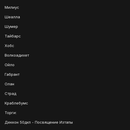
Милиус
Шеалла
Шумер
Тайбарс
Хобс
Волкоадихет
Ойло
Габрант
Олан
Страд
Краблебумс
Торги:
Деккон 50дкп - Посвящение Изтапы