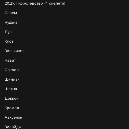
20ДКП Королевство (4 скелета)
Споем
Чудька
Лунь
Клот
Вальхивия
Нават
Сокоол
Шилиэн
Шотыч
Дэккон
Кромал
Аэкуэнон
Вилайдж