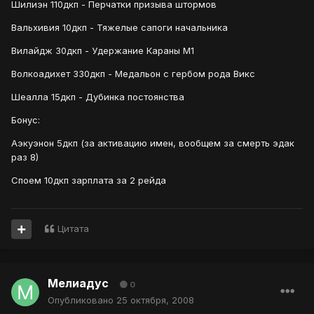
Шилиэн 110дкп - Перчатки призыва штормов
Вальхивия 10дкп - Тяжелые сапоги начальника
Вилайдж 30дкп - Удержание Караны М1
Волкоадихет 330дкп - Медальон с гербом рода Викс
Шеалла 15дкп - Дубинка постоянства
Бонус:
Аэкуэнон 5дкп (за активацию имен, вообщем за смерть эдак
раз 8)
Споем 10дкп зарплата за 2 рейда
Цитата
Мелиадус
0
Опубликовано
25 октября, 2008