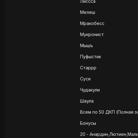
Лиссса
Мелеш
Мракобесс
Мукронист
Мышъ
Пуфыстик
Старрр
Суси
Чудакули
Шаула
Всем по 50 ДКП (Полная з
Бонусы
20 - Анардин,Лютиен,Мали