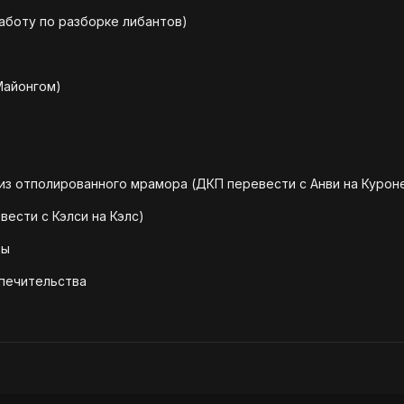
работу по разборке либантов)
Майонгом)
 из отполированного мрамора (ДКП перевести с Анви на Курон
вести с Кэлси на Кэлс)
вы
опечительства