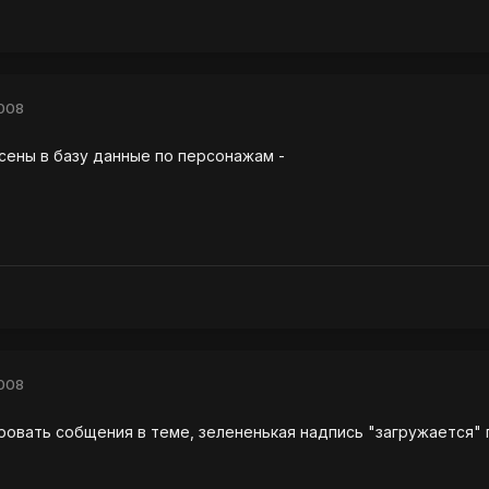
2008
сены в базу данные по персонажам -
2008
ровать собщения в теме, зелененькая надпись "загружается" п