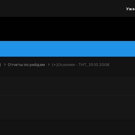
Уже
)
Отчеты по рейдам
{+}Осколки - ТНТ, 25.10.2008