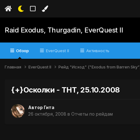
Raid Exodus, Thurgadin, EverQuest II
Обзор
EverQuest II
Активность
Главная
EverQuest II
Рейд "Исход" ("Exodus from Barren Sky"
{+}Осколки - ТНТ, 25.10.2008
Автор
Гита
26 октября, 2008
в
Отчеты по рейдам