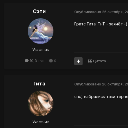
Сэти
Опубликовано
26 октября, 
Гратс Гита! ТнТ - заячёт -)
Участник
10,3 тыс
0
Цитата
Гита
Опубликовано
26 октября, 
спс) набрались таки терп
Участник