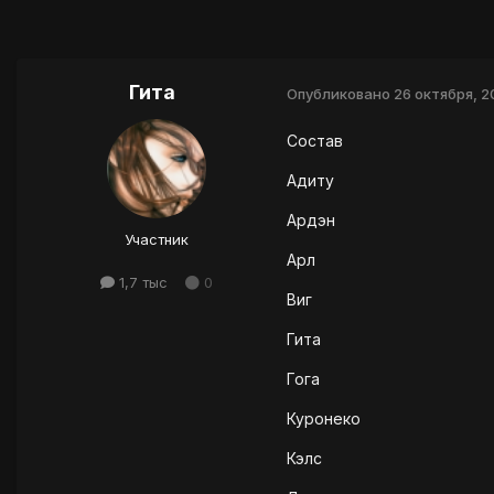
Гита
Опубликовано
26 октября, 
Состав
Адиту
Ардэн
Участник
Арл
1,7 тыс
0
Виг
Гита
Гога
Куронеко
Кэлс