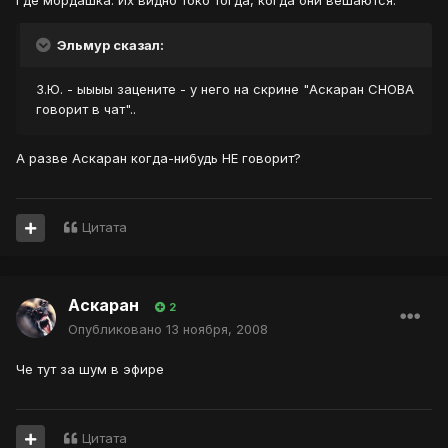
Где мордашка. Их видно токо тогда, когда они вешаются.
Эльмур сказал:
З.Ю. - ыыыы зацените - у него на скрине "Аскаран СНОВА
говорит в чат"..
А разве Аскаран когда-нибудь НЕ говорит?
Цитата
Аскаран
2
Опубликовано
13 ноября, 2008
Че тут за шум в эфире
Цитата