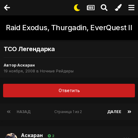
Raid Exodus, Thurgadin, EverQuest II
ТСО Легендарка
Автор
Аскаран
19 ноября, 2008
в
Ночные Рейдеры
Ответить
НАЗАД
Страница 1 из 2
ДАЛЕЕ
Аскаран
2