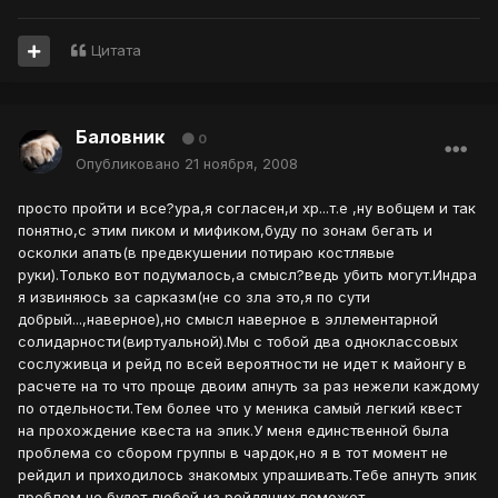
Цитата
Баловник
0
Опубликовано
21 ноября, 2008
просто пройти и все?ура,я согласен,и хр...т.е ,ну вобщем и так
понятно,с этим пиком и мификом,буду по зонам бегать и
осколки апать(в предвкушении потираю костлявые
руки).Только вот подумалось,а смысл?ведь убить могут.Индра
я извиняюсь за сарказм(не со зла это,я по сути
добрый...,наверное),но смысл наверное в эллементарной
солидарности(виртуальной).Мы с тобой два одноклассовых
сослуживца и рейд по всей вероятности не идет к майонгу в
расчете на то что проще двоим апнуть за раз нежели каждому
по отдельности.Тем более что у меника самый легкий квест
на прохождение квеста на эпик.У меня единственной была
проблема со сбором группы в чардок,но я в тот момент не
рейдил и приходилось знакомых упрашивать.Тебе апнуть эпик
проблем не будет,любой из рейдящих поможет.