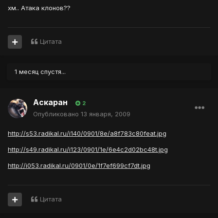
хм.. Атака клонов??
Цитата
1 месяц спустя...
Аскаран
2
Опубликовано
13 января, 2009
http://s53.radikal.ru/i140/0901/8e/a8f783c80feat.jpg
http://s49.radikal.ru/i123/0901/1e/6e4c2d02bc48t.jpg
http://i053.radikal.ru/0901/0e/1f7ef699cf7dt.jpg
Цитата