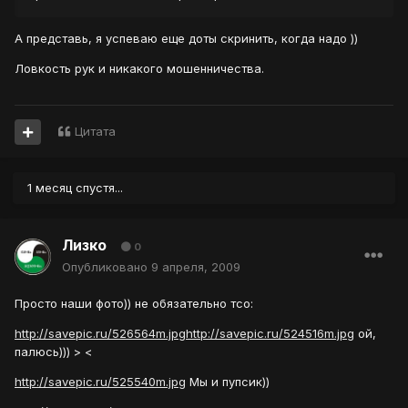
А представь, я успеваю еще доты скринить, когда надо ))
Ловкость рук и никакого мошенничества.
Цитата
1 месяц спустя...
Лизко
0
Опубликовано
9 апреля, 2009
Просто наши фото)) не обязательно тсо:
http://savepic.ru/526564m.jpg
http://savepic.ru/524516m.jpg
ой,
палюсь))) > <
http://savepic.ru/525540m.jpg
Мы и пупсик))