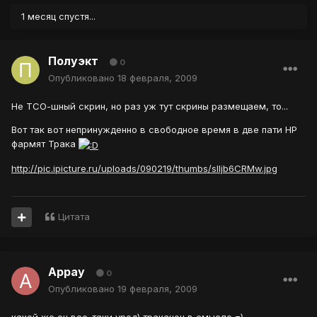
1 месяц спустя...
Полуэкт
0
Опубликовано
18 февраля, 2009
Не ТСО-шный скрин, но раз уж тут скрины размещаем, то...
Вот так вот непринужденно в свободное время в две пати НР
фармят Трака
http://pic.ipicture.ru/uploads/090219/thumbs/sIIjb6CRMw.jpg
Цитата
Аррау
0
Опубликовано
19 февраля, 2009