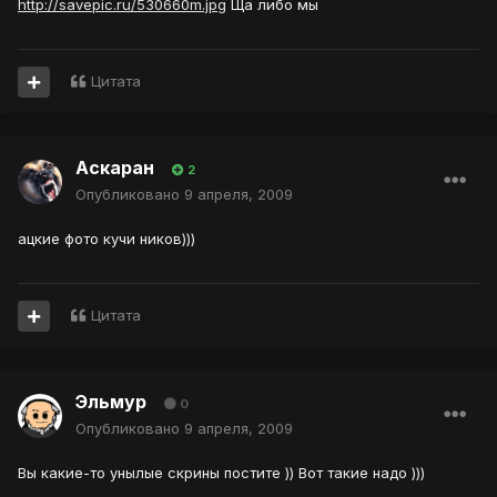
http://savepic.ru/530660m.jpg
Ща либо мы
Цитата
Аскаран
2
Опубликовано
9 апреля, 2009
ацкие фото кучи ников)))
Цитата
Эльмур
0
Опубликовано
9 апреля, 2009
Вы какие-то унылые скрины постите )) Вот такие надо )))