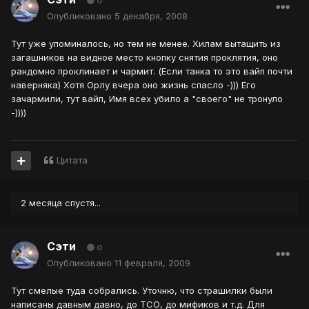
0
Опубликовано
5 декабря, 2008
Тут уже упоминалось, но тем не менее. Хилам вытащить из
загашников на видное место кнопку снятия проклятия, оно
рандомно проклинает и чармит. (Если танка то это вайп почти
наверняка) Хотя Орлу вчера оно жизнь спасло -))) Его
зачармили, тут вайп, Имя всех убило а "своего" не тронуло
-))))
Цитата
2 месяца спустя...
Сэти
0
Опубликовано
11 февраля, 2009
Тут смелые туда собрались. Уточню, что страшилки были
написаны давным давно, до ТСО, до мификов и т.д. Для