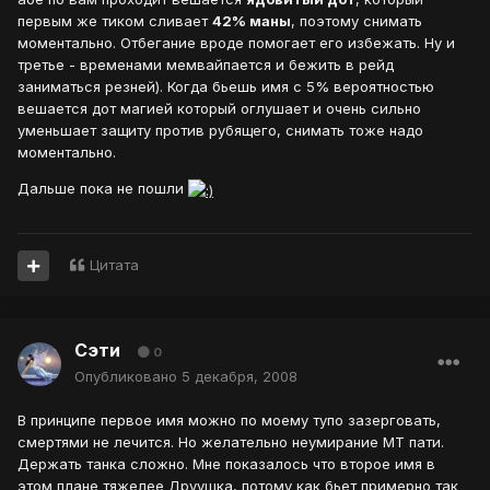
первым же тиком сливает
42% маны
, поэтому снимать
моментально. Отбегание вроде помогает его избежать. Ну и
третье - временами мемвайпается и бежить в рейд
заниматься резней). Когда бьешь имя с 5% вероятностью
вешается дот магией который оглушает и очень сильно
уменьшает защиту против рубящего, снимать тоже надо
моментально.
Дальше пока не пошли
Цитата
Сэти
0
Опубликовано
5 декабря, 2008
В принципе первое имя можно по моему тупо зазерговать,
смертями не лечится. Но желательно неумирание МТ пати.
Держать танка сложно. Мне показалось что второе имя в
этом плане тяжелее Друушка, потому как бьет примерно так