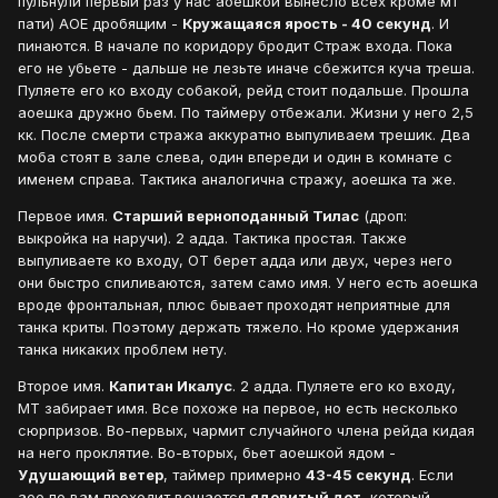
пульнули первый раз у нас аоешкой вынесло всех кроме мт
пати) АОЕ дробящим -
Кружащаяся ярость - 40 секунд
. И
пинаются. В начале по коридору бродит Страж входа. Пока
его не убьете - дальше не лезьте иначе сбежится куча треша.
Пуляете его ко входу собакой, рейд стоит подальше. Прошла
аоешка дружно бьем. По таймеру отбежали. Жизни у него 2,5
кк. После смерти стража аккуратно выпуливаем трешик. Два
моба стоят в зале слева, один впереди и один в комнате с
именем справа. Тактика аналогична стражу, аоешка та же.
Первое имя.
Старший верноподанный Тилас
(дроп:
выкройка на наручи). 2 адда. Тактика простая. Также
выпуливаете ко входу, ОТ берет адда или двух, через него
они быстро спиливаются, затем само имя. У него есть аоешка
вроде фронтальная, плюс бывает проходят неприятные для
танка криты. Поэтому держать тяжело. Но кроме удержания
танка никаких проблем нету.
Второе имя.
Капитан Икалус
. 2 адда. Пуляете его ко входу,
МТ забирает имя. Все похоже на первое, но есть несколько
сюрпризов. Во-первых, чармит случайного члена рейда кидая
на него проклятие. Во-вторых, бьет аоешкой ядом -
Удушающий ветер
, таймер примерно
43-45 секунд
. Если
аое по вам проходит вешается
ядовитый дот
, который