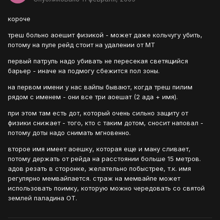
короче
треш больно аоешит физикой - может даже кольчугу убить,
потому на пуле рейд стоит на удалении от МТ
первый патруль надо убивать не пересекая светящийся
барьер - иначе на подмогу сбежится пол зоны.
на первом имени у нас вайпы бывают, когда треш пилим
рядом с именем - они все три аоешат (2 ада + имя).
при этом там есть дот, который очень сильно защиту от
физики снижает - того, кто с таким дотом, сносит наповал -
потому доты надо снимать мгновенно.
второе имя имеет аоешку, которая еще и ману сливает,
потому держать от рейда на расстоянии больше 15 метров.
адов резать в сторонке, желательно побыстрее, т.к. имя
регулярно мемвайпается. страж на мемвайпе может
использовать поимку, которую можно чередовать со святой
землей паладина ОТ.