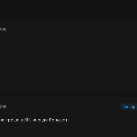
008
008
Автор
 на треше в ВП, иногда больше)