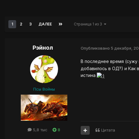
1
2
3
ДАЛЕЕ
Страница 1 из 3
Рэйнол
Опубликовано
5 декабря, 2
В последнее время (сужу
добавилось в ОД?) и Как 
истина
Псы Войны
5,8 тыс
8
Цитата