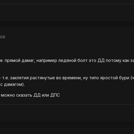
009
т.е. прямой дамаг, например ледяной болт это ДД потому как з
 т.е. заклятия растянутые во времени, ну типо яростой бури (ч
 с дамагом).
с можно сказать ДД или ДПС