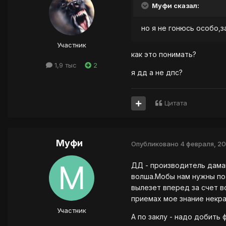
Муфи сказал:
но я не гонюсь особо,за
Участник
как это понимать?
1,9 тыс
2
я дд а не дпс?
Цитата
Муфи
Опубликовано
4 февраля, 2
ДД - производитель дамаг
волша.Мобы нам нужны по
вылезет вперед за счет в
приемах мое знание некра
Участник
А по заклу - надо добить 