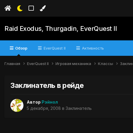
Raid Exodus, Thurgadin, EverQuest II
Обзор
EverQuest II
Активность
Главная
EverQuest II
Игровая механика
Классы
Закли
Заклинатель в рейде
Автор
Рэйнол
5 декабря, 2008
в
Заклинатель