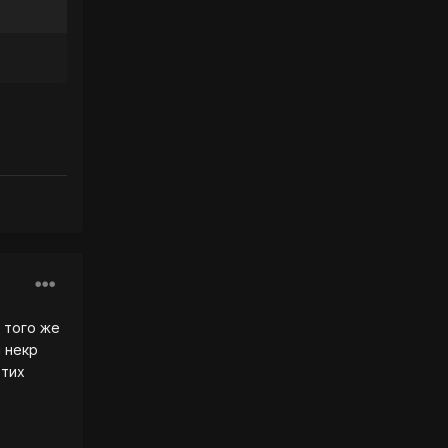
 того же
 некр
этих