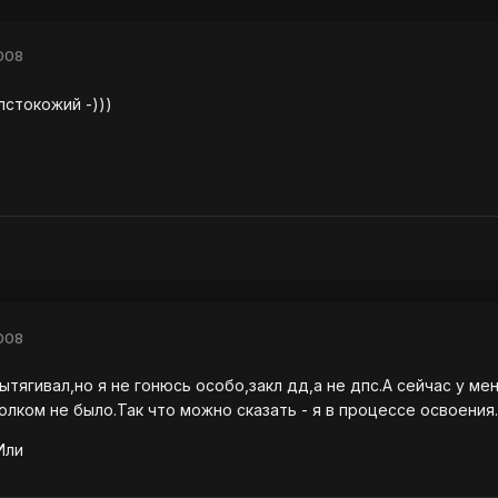
008
стокожий -)))
008
вытягивал,но я не гонюсь особо,закл дд,а не дпс.А сейчас у мен
олком не было.Так что можно сказать - я в процессе освоения.
Или