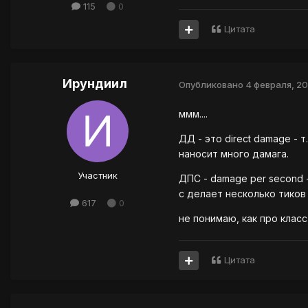
115
0
Цитата
Ирундиил
Опубликовано
4 февраля, 2
ммм....
ДД - это direct damage - 
наносит много дамага.
Участник
ДПС - damage per second -
с делает несколько тиков
617
0
не понимаю, как про клас
Цитата