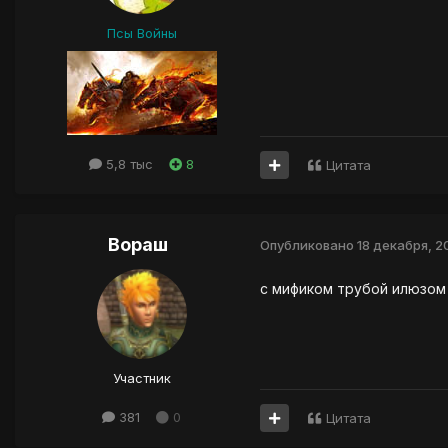
Псы Войны
5,8 тыс
8
Цитата
Вораш
Опубликовано
18 декабря, 2
с мификом трубой илюзом 
Участник
381
0
Цитата