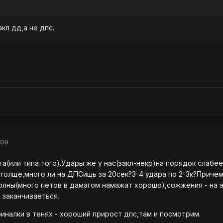
кл дд,а не дпс.
009
а(или типа того).Удары же у нас(закл-некр)на порядок слабее
толще,много ли на ДПСишь за 20сек?3-4 удара по 2-3к?Причем
олны(много петов в дамагом намажат хорошо),сожжения - на 
 заканчиваеться.
финалки в тенях - хороший прирост дпс,там и посмотрим.