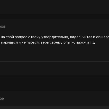
008
о на твой вопрос отвечу утвердительно, видел, читал и общалс
паришься и не парься, верь своему опыту, парсу и т.д.
009