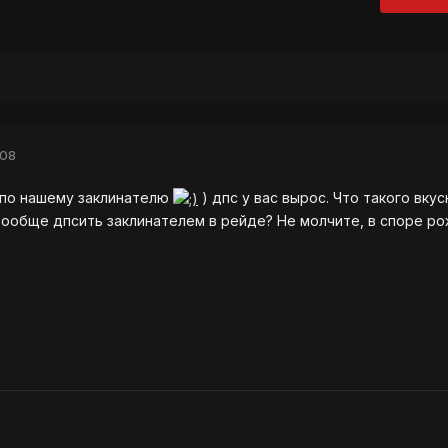
008
 по нашему заклинателю
) дпс у вас вырос. Что такого вкус
вообще дпсить заклинателем в рейде? Не молчите, в споре р