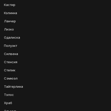
Кастир
Кэлинна
Ланчер
Лизко
Одалиска
Полуэкт
Силвена
Стенсия
Степик
Сэмюэл
Тайгерлина
Тэлос
Храб