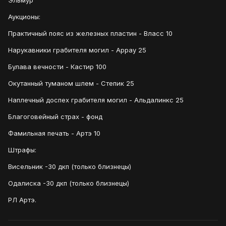
Эльмур
Аукционы:
Практичный пояс из железных пластин - Власс 10
Нарукавники грабителя могил - Аррау 25
Булава вечности - Кастир 100
Окутанный туманом шлем - Степик 25
Наплечный доспех грабителя могил - Альдалинкс 25
Благоговейный страх - фонд
Фамильная печать - Артэ 10
Штрафы:
Висельник -30 дкп (только близнецы)
Одалиска -30 дкп (только близнецы)
РЛ Артэ.