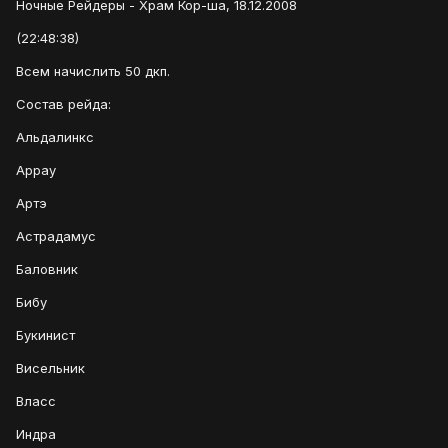
Ночные Рейдеры - Храм Кор-ша, 18.12.2008
(22:48:38)
Всем начислить 50 дкп.
Состав рейда:
Альдалинкс
Аррау
Артэ
Астрадамус
Баловник
Бибу
Букинист
Висельник
Власс
Индра