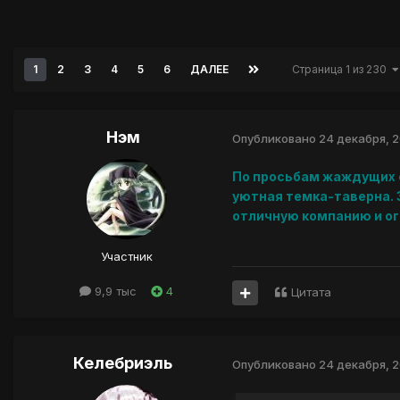
1
2
3
4
5
6
ДАЛЕЕ
Страница 1 из 230
Нэм
Опубликовано
24 декабря, 
По просьбам жаждущих 
уютная темка-таверна. З
отличную компанию и о
Участник
9,9 тыс
4
Цитата
Келебриэль
Опубликовано
24 декабря, 