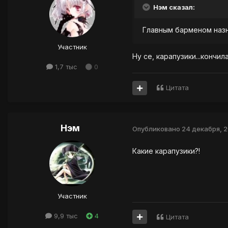
Нэм сказал:
Главным барменом наз
Участник
Ну се, карапузики...кончи
1,7 тыс
0
Цитата
Нэм
Опубликовано
24 декабря, 
Какие карапузики?!
Участник
9,9 тыс
4
Цитата