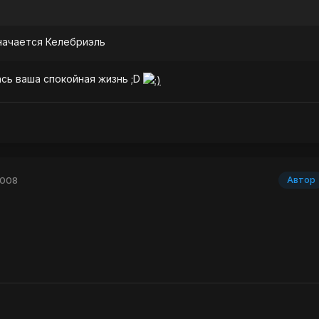
начается Келебриэль
лась ваша спокойная жизнь ;D
2008
Автор