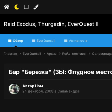
Raid Exodus, Thurgadin, EverQuest II
Обзор
EverQuest II
Активность
Главная
EverQuest II
Архив
Рейд-составы
Саламандр
Бар "Березка" (ЗЫ: Флудное место! 8
Автор
Нэм
24 декабря, 2008
в
Саламандра