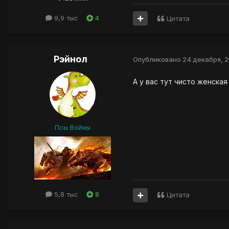
9,9 тыс
4
Цитата
Рэйнол
Опубликовано
24 декабря, 
А у вас тут чисто женская
Псы Войны
5,8 тыс
8
Цитата