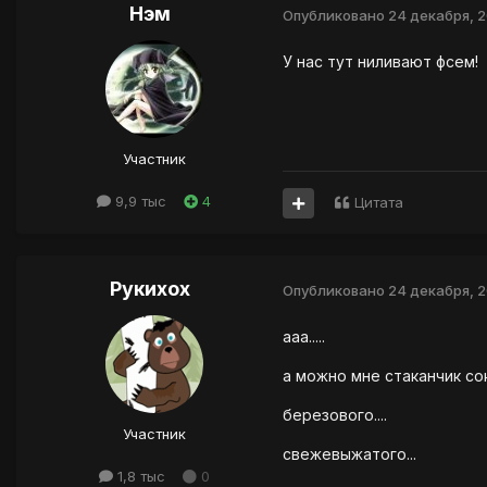
Нэм
Опубликовано
24 декабря, 
У нас тут ниливают фсем!
Участник
9,9 тыс
4
Цитата
Рукихох
Опубликовано
24 декабря, 
ааа.....
а можно мне стаканчик соку
березового....
Участник
свежевыжатого...
1,8 тыс
0