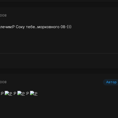
2008
лечим:Р Соку тебе...морковного 08-)))
2008
Автор
:P
:P
:P