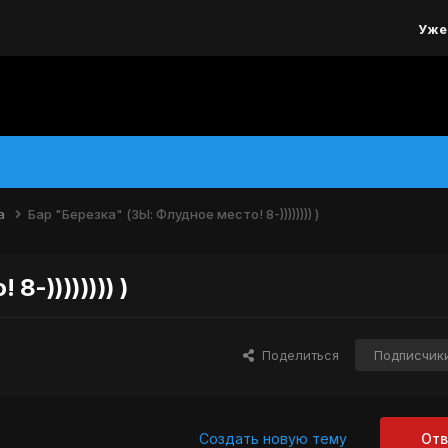
Уже
а
Бар "Березка" (ЗЫ: Флудное место! 8-)))))))) )
-)))))))) )
Поделиться
Подписчик
Создать новую тему
Отв