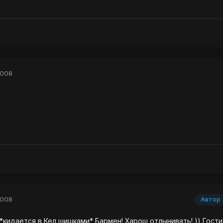
2008
2008
Автор
 *кидается в Кел шишками* Бармен! Харош отлынивать! )) Гости