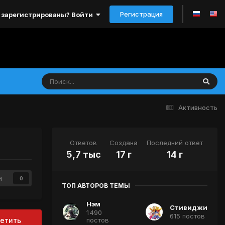
Регистрация
 зарегистрированы? Войти
Активность
Ответов
Создана
Последний ответ
5,7 тыс
17 г
14 г
и
0
ТОП АВТОРОВ ТЕМЫ
Нэм
Стивиджи
1 490
615 постов
постов
етить