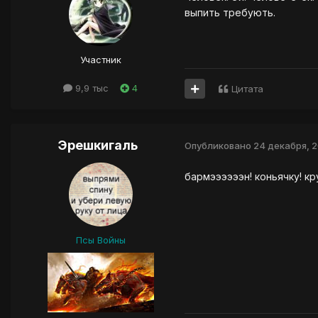
выпить требують.
Участник
9,9 тыс
4
Цитата
Эрешкигаль
Опубликовано
24 декабря, 
бармээээээн! коньячку! кр
Псы Войны