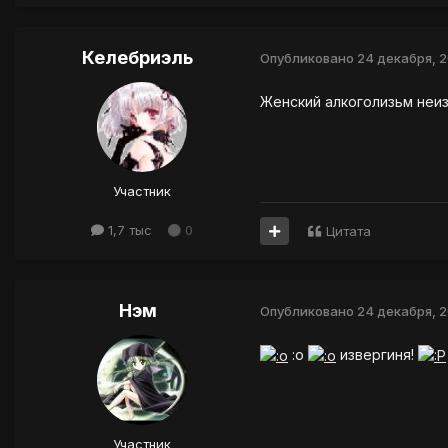
Келебриэль
Опубликовано
24 декабря, 
Женский алкоголизьм неиз
Участник
1,7 тыс
0
Цитата
Нэм
Опубликовано
24 декабря, 
:o
извергиня!
Участник