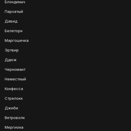
Блондиныч
Пархатый
Давид
Белеторн
Маргошечка
Эртвир
Ддюж
Черномант
Неместный
Конфесса
Стрелокк
Джиби
Ветроволк
Мергиона