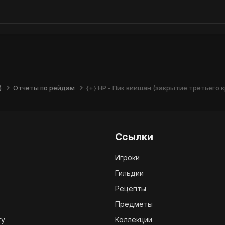
)
Отчеты по рейдам
{+} НР - Пик виишан (закрытие третьего к
Ссылки
Игроки
Гильдии
Рецепты
Предметы
ry
Коллекции