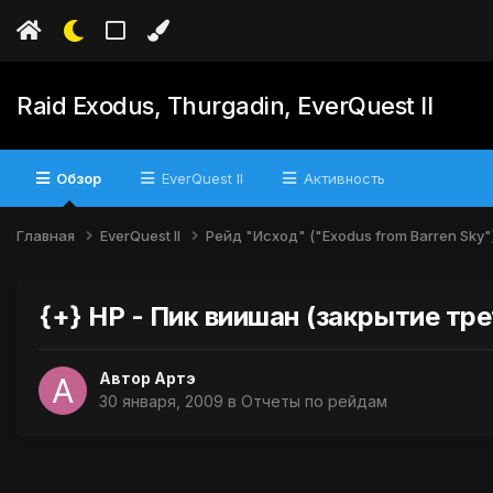
Raid Exodus, Thurgadin, EverQuest II
Обзор
EverQuest II
Активность
Главная
EverQuest II
Рейд "Исход" ("Exodus from Barren Sky"
{+} НР - Пик виишан (закрытие тре
Автор
Артэ
30 января, 2009
в
Отчеты по рейдам