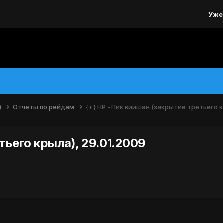
Уже
)
Отчеты по рейдам
{+} НР - Пик виишан (закрытие третьего к
тьего крыла), 29.01.2009