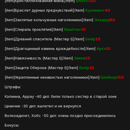
[item]Кристаллизованная мана[/item]
Власс
350
[item]Браслет дурных предчувствий[/item]
Букинист
40
[item]Заклятые кольчужные наголенники[/item]
Эльмур
60
[item]Спираль проклятия[/item]
Квалтис
10
[item]Древний спаситель (Мастер I)[/item]
Бибу
25
[item]Драгоценный камень враждебности[/item]
Артэ
10
[item]Навязчивость (Мастер I)[/item]
Эмия
25
[item]Защита Оберона (Мастер I)[/item]
Бибу
25
[item]Укрепленные ненавистью наголенники[/item]
Шейкер
150
Штрафы:
Кэлинна, Аррау -40 дкп: били только сестер в старой зоне
Цианчик -30 дкп: вылетел и не вернулся
Волкоадихет, Хобс -50 дкп: очень поздно присоединились
Бонусы: