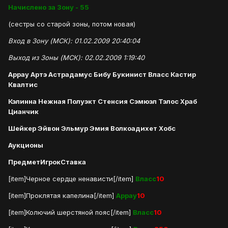
Начислено за Зону - 55
(сестры со старой зоны, потом новая)
Вход в Зону (МСК): 01.02.2009 20:40:04
Выход из Зоны (МСК): 02.02.2009 1:19:40
Аррау Артэ Астрадамус Бибу Букинист Власс Кастир
Квалтис
Кэлинна Нежная Полуэкт Стенсия Сэмюэл Тэлос Храб
Цианчик
Шейкер Эйвон Эльмур Эмия Волкоадихет Хобс
Аукционы
Предмет
Игрок
Ставка
[item]Черное сердце ненависти[/item]
Власс
10
[item]Проклятая капелина[/item]
Аррау
10
[item]Колючий шерстяной пояс[/item]
Власс
10