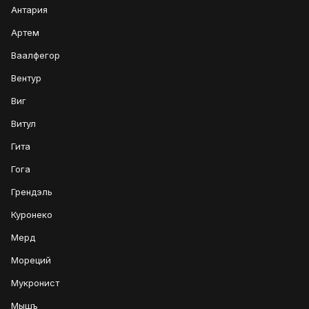
Антария
Артем
Ваалфегор
Вентур
Виг
Витул
Гита
Гога
Грендэль
Куронеко
Мерд
Мореций
Мукронист
Мышъ