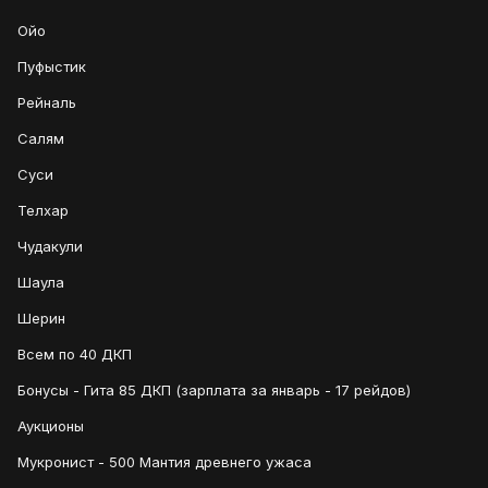
Ойо
Пуфыстик
Рейналь
Салям
Суси
Телхар
Чудакули
Шаула
Шерин
Всем по 40 ДКП
Бонусы - Гита 85 ДКП (зарплата за январь - 17 рейдов)
Аукционы
Мукронист - 500 Мантия древнего ужаса