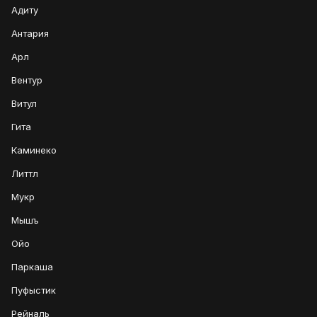
Адиту
Антария
Арл
Вентур
Витул
Гита
Каминеко
Литтл
Мукр
Мышъ
Ойо
Паркаша
Пуфыстик
Рейналь