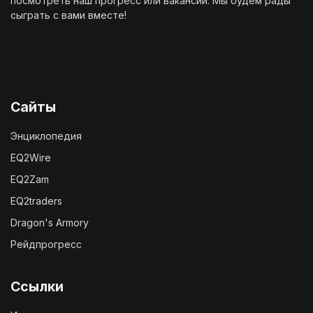
посмотреть наш
прогресс
или
вакансии
. Мы будем рады
сыграть с вами вместе!
Сайты
Энциклопедия
EQ2Wire
EQ2Zam
EQ2traders
Dragon's Armory
Рейдпрогресс
Ссылки