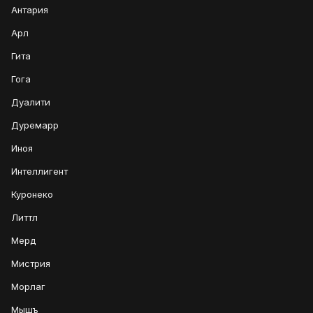
Антария
Арл
Гита
Гога
Дуалити
Дуремарр
Иноя
Интеллигент
Куронеко
Литтл
Мерд
Мистрия
Морлаг
Мышъ