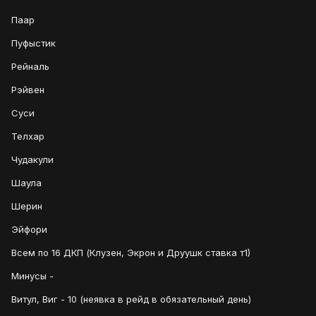
Паар
Пуфыстик
Рейналь
Рэйвен
Суси
Телхар
Чудакули
Шаула
Шерин
Эйфори
Всем по 16 ДКП (Клузен, Экрон и Друушк ставка т1)
Минусы -
Витул, Виг - 10 (неявка в рейд в обязательный день)