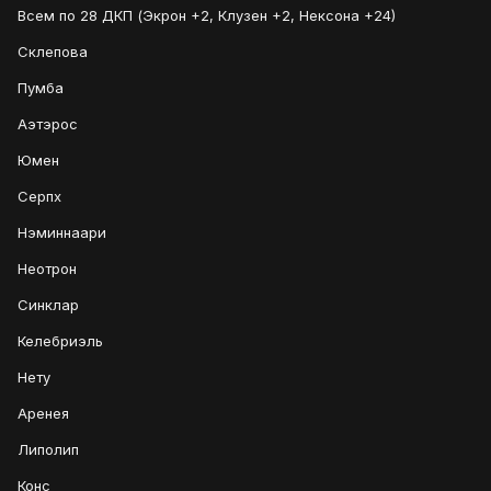
Всем по 28 ДКП (Экрон +2, Клузен +2, Нексона +24)
Склепова
Пумба
Аэтэрос
Юмен
Серпх
Нэминнаари
Неотрон
Синклар
Келебриэль
Нету
Аренея
Липолип
Конс