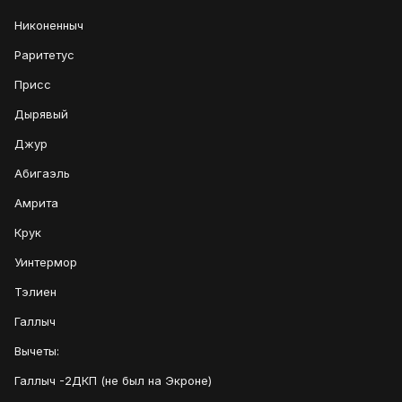
Никоненныч
Раритетус
Присс
Дырявый
Джур
Абигаэль
Амрита
Крук
Уинтермор
Тэлиен
Галлыч
Вычеты:
Галлыч -2ДКП (не был на Экроне)