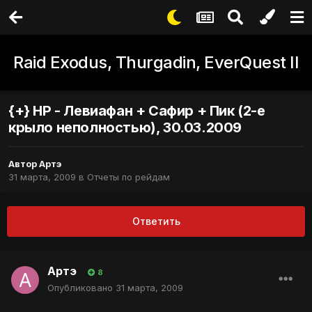
Raid Exodus, Thurgadin, EverQuest II
{+} НР - Левиафан + Сафир + Пик (2-е
крыло неполностью), 30.03.2009
Автор
Артэ
31 марта, 2009
в
Отчеты по рейдам
Ответить
Артэ
8
Опубликовано
31 марта, 2009