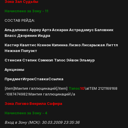
Зона Зал Судьбы
Начислено за Зону - 11
СОСТАВ РЕЙДА:
Альдалинкс Аррау Артэ Аскаран Астрадамус Баловник
Власс Дворянин Индра
Кастир Квалтис Ксенон Кэлинна Лизко Лисарыжая Литтл
Нежная Полуэкт
Стенсия Степик Сэмюэл Тэлос Эйвон Эльмур
Аукционы
Предмет
Игрок
Ставка
Ссылка
[item]Мантия галлюцинаций[/item]
Тэлос
10
\aITEM 2121169168
-1087474982:Мантия галлюцинаций\/a
Зона Логово Венрила Сафира
Начислено за Зону - 4
Вход в Зону (МСК): 30.03.2009 23:35:36