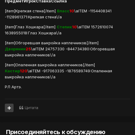
Предмет
Игрок
Ставка
Ссылка
[item]Крепкая стена[/item]
Власс
10
\aITEM -1154408341
-1128961371:Крепкая стена\/a
[item]Глаз Хошкара[/item]
Степик
10
\aITEM 1572610074
1638955018:Глаз Хошкара\/a
[item]Обгоревшая выкройка наплечников[/item]
Дворянин
25
\aITEM 24757330 -844734380:Обгоревшая
выкройка наплечников\/a
[item]Опаленная выкройка наплечников[/item]
Кастир
120
\aITEM -917063335 -1876589749:Опаленная
выкройка наплечников\/a
РЛ Артэ.
Цитата
Присоединяйтесь к обсуждению