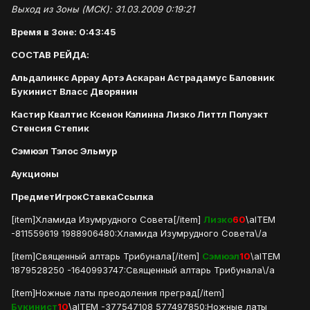
Выход из Зоны (МСК): 31.03.2009 0:19:21
Время в Зоне: 0:43:45
СОСТАВ РЕЙДА:
Альдалинкс Аррау Артэ Аскаран Астрадамус Баловник
Букинист Власс Дворянин
Кастир Квалтис Ксенон Кэлинна Лизко Литтл Полуэкт
Стенсия Степик
Сэмюэл Тэлос Эльмур
Аукционы
Предмет
Игрок
Ставка
Ссылка
[item]Хламида Изумрудного Совета[/item]
Лизко
60
\aITEM
-811559619 1988906480:Хламида Изумрудного Совета\/a
[item]Священный алтарь Трибунала[/item]
Сэмюэл
10
\aITEM
1879528250 -1640993747:Священный алтарь Трибунала\/a
[item]Ножные латы преодоления преград[/item]
Букинист
10
\aITEM -377547108 577497850:Ножные латы