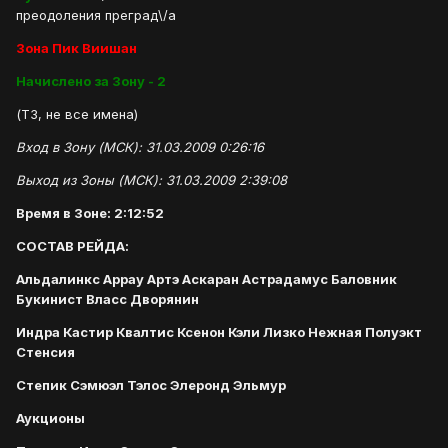
преодоления преград\/a
Зона Пик Виишан
Начислено за Зону - 2
(Т3, не все имена)
Вход в Зону (МСК): 31.03.2009 0:26:16
Выход из Зоны (МСК): 31.03.2009 2:39:08
Время в Зоне: 2:12:52
СОСТАВ РЕЙДА:
Альдалинкс Аррау Артэ Аскаран Астрадамус Баловник
Букинист Власс Дворянин
Индра Кастир Квалтис Ксенон Кэли Лизко Нежная Полуэкт
Стенсия
Степик Сэмюэл Тэлос Элеронд Эльмур
Аукционы