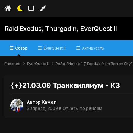
Raid Exodus, Thurgadin, EverQuest II
Обзор
EverQuest II
Активность
Главная
EverQuest II
Рейд "Исход" ("Exodus from Barren Sky"
{+}21.03.09 Транквиллиум - КЗ
Автор
Хамет
5 апреля, 2009
в
Отчеты по рейдам