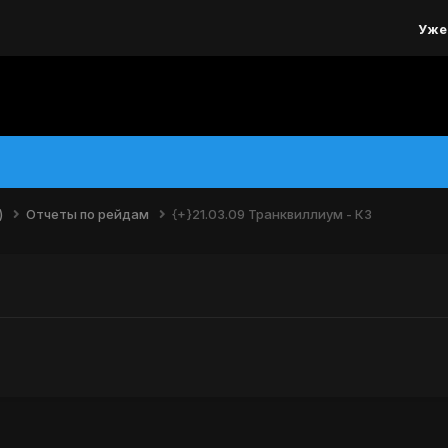
Уже
)
Отчеты по рейдам
{+}21.03.09 Транквиллиум - КЗ