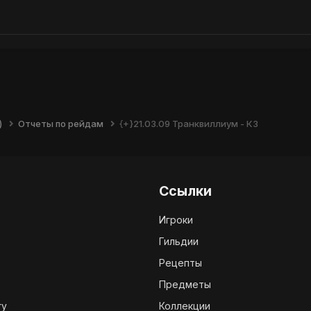
)
Отчеты по рейдам
{+}21.03.09 Транквиллиум - КЗ
Ссылки
Игроки
Гильдии
Рецепты
Предметы
ry
Коллекции