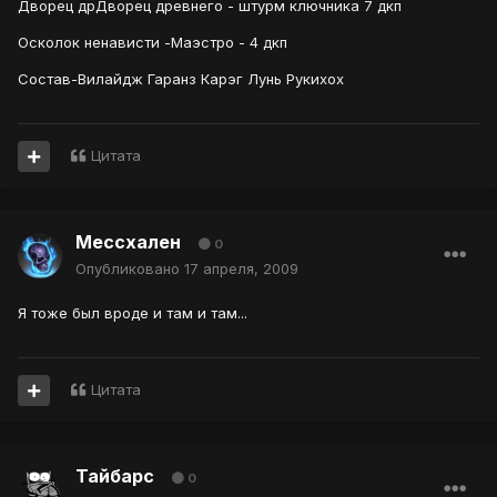
Дворец дрДворец древнего - штурм ключника 7 дкп
Осколок ненависти -Маэстро - 4 дкп
Состав-Вилайдж Гаранз Карэг Лунь Рукихох
Цитата
Мессхален
0
Опубликовано
17 апреля, 2009
Я тоже был вроде и там и там...
Цитата
Тайбарс
0