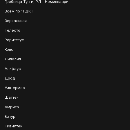
Гробница Тугги, РЛ - Нэминнаари
Всем по 11 ДКП
Зеркальная
Телесто
Раритетус
Конс
Липолип
Альфаус
Дрод
Уинтермор
Шаттен
Амрита
Батур
Тивилтек