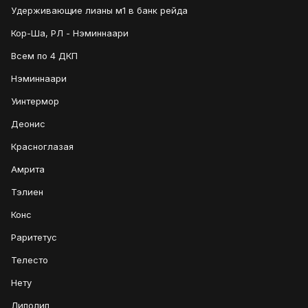
Удерживающие лианы м1 в банк рейда
Кор-Ша, РЛ - Нэминнаари
Всем по 4 ДКП
Нэминнаари
Уинтермор
Деонис
Красноглазая
Амрита
Тэлиен
Конс
Раритетус
Телесто
Нету
Липолип