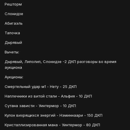
Решторм
Слонидзе
Абигаэль
Тапочка
Дырявый
Вычеты:
Дырявый, Липолип, Слонидзе -2 ДКП разговоры во время
аукциона
Аукционы:
Смертельный удар м1 - Нету - 25 ДКП
Наплечники из витой стали - Альфия - 10 ДКП
Сутана зависти - Уинтермор - 10 ДКП
Кулон вихрящихся энергий - Нэминнаари - 150 ДКП
Кристаллизированная мана - Уинтермор - 80 ДКП