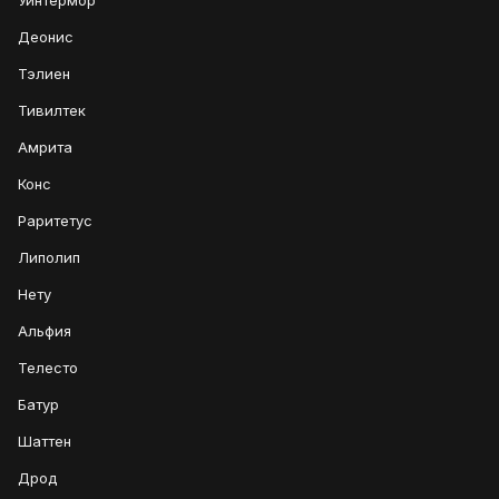
Уинтермор
Деонис
Тэлиен
Тивилтек
Амрита
Конс
Раритетус
Липолип
Нету
Альфия
Телесто
Батур
Шаттен
Дрод