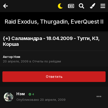
Raid Exodus, Thurgadin, EverQuest II
{+} Саламандра - 18.04.2009 - Тугги, КЗ,
Корша
Автор
Нэм
20 апреля, 2009
в
Отчеты по рейдам
Ответить
Нэм
4
Опубликовано
20 апреля, 2009