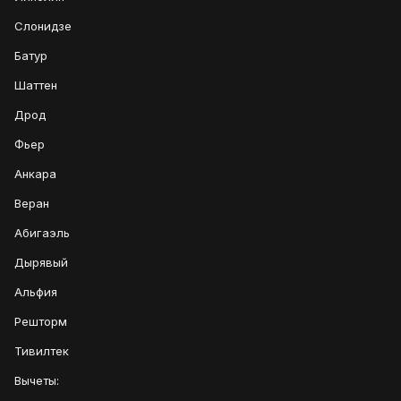
Слонидзе
Батур
Шаттен
Дрод
Фьер
Анкара
Веран
Абигаэль
Дырявый
Альфия
Решторм
Тивилтек
Вычеты: