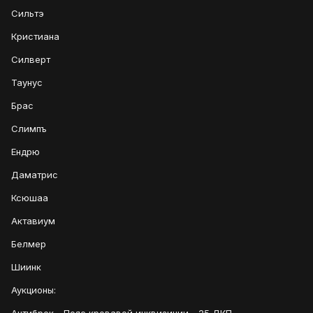
Сильтэ
Кристиана
Силверт
Таунус
Брас
Слимпъ
Ендрю
Даматрис
Ксюшаа
Актавиум
Белмер
Шиинк
Аукционы: