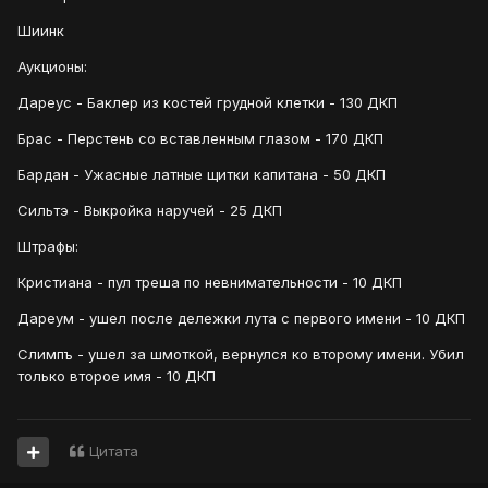
Шиинк
Аукционы:
Дареус - Баклер из костей грудной клетки - 130 ДКП
Брас - Перстень со вставленным глазом - 170 ДКП
Бардан - Ужасные латные щитки капитана - 50 ДКП
Сильтэ - Выкройка наручей - 25 ДКП
Штрафы:
Кристиана - пул треша по невнимательности - 10 ДКП
Дареум - ушел после дележки лута с первого имени - 10 ДКП
Слимпъ - ушел за шмоткой, вернулся ко второму имени. Убил
только второе имя - 10 ДКП
Цитата