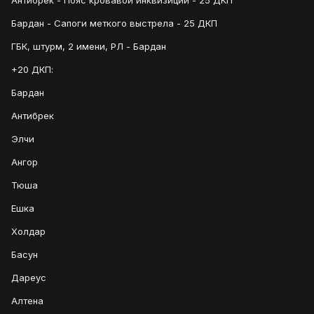
Антибрек - Пояс кровавой инквизиции - 25 ДКП
Бардан - Сапоги меткого выстрела - 25 ДКП
ГБК, штурм, 2 имени, РЛ - Бардан
+20 ДКП:
Бардан
Антибрек
Элчи
Ангор
Тюша
Ешка
Холдар
Басун
Дареус
Алтена