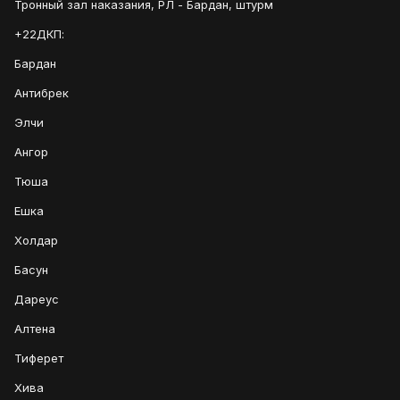
Тронный зал наказания, РЛ - Бардан, штурм
+22ДКП:
Бардан
Антибрек
Элчи
Ангор
Тюша
Ешка
Холдар
Басун
Дареус
Алтена
Тиферет
Хива