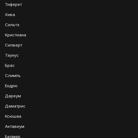
Тиферет
Хива
Сильтэ
Кристиана
Силверт
Таунус
Брас
Слимпъ
Ендрю
Дареум
Даматрис
Ксюшаа
Актавиум
Белмер