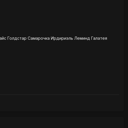
айс Голдстар Самарочка Ирдириэль Леминд Галатея