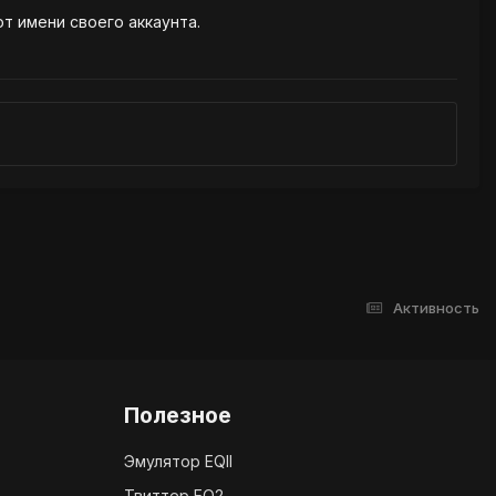
от имени своего аккаунта.
Активность
Полезное
Эмулятор EQII
Твиттер EQ2