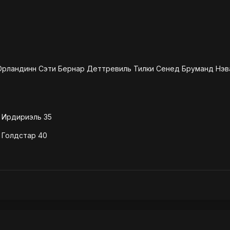
Орландинн Сэти Бернар Деттревиль Тилки Сенед Бруманд Нэв
 Ирдириэль 35
 Голдстар 40