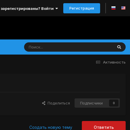
Регистрация
 зарегистрированы? Войти
Активность
Поделиться
Подписчики
0
Создать новую тему
Ответить