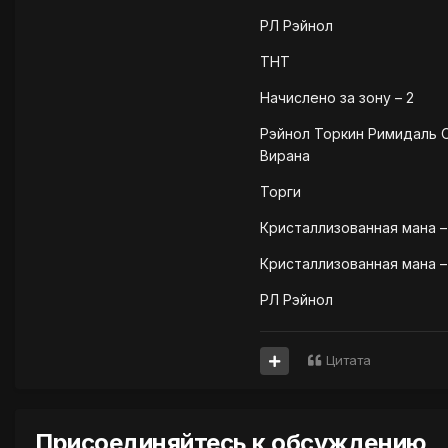
РЛ Рэйнол
ТНТ
Начислено за зону – 2
Рэйнол Торкин Римидаль 
Вирана
Торги
Кристаллизованная мана –
Кристаллизованная мана –
РЛ Рэйнол
Цитата
Присоединяйтесь к обсуждению