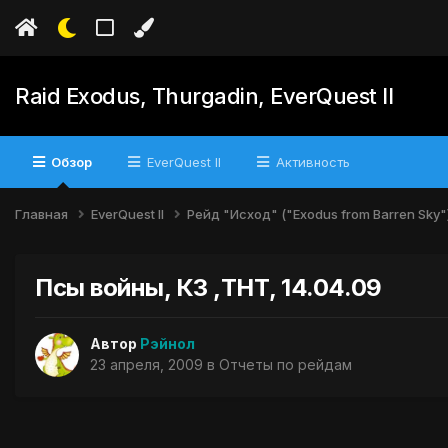
Raid Exodus, Thurgadin, EverQuest II
Обзор
EverQuest II
Активность
Главная
EverQuest II
Рейд "Исход" ("Exodus from Barren Sky"
Псы войны, КЗ ,ТНТ, 14.04.09
Автор
Рэйнол
23 апреля, 2009
в
Отчеты по рейдам