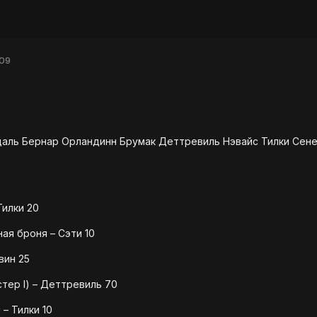
009
даль Бернар Орландинн Брумак Деттревиль Нэвайс Тилки Сен
Тилки 20
ая броня – Сэти 10
вин 25
тер I) – Деттревиль 70
– Тилки 10