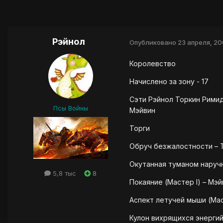
Рэйнол
Опубликовано
23 апреля, 2
Королевство
Начислено за зону - 17
Сэти Рэйнол Торкин Рими
Псы Войны
Мэйвин
Торги
Обруч безжалостности – 
Окутанная туманом наручн
5,8 тыс
8
Покаяние (Мастер I) – Мэй
Аспект летучей мыши (Мас
Кулон вихрящихся энергий 