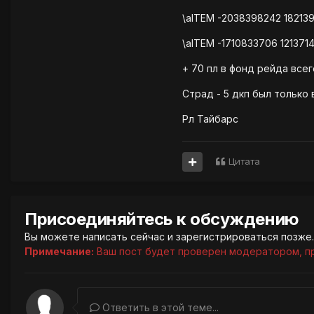
\aITEM -2038398242 18213
\aITEM -1710833706 12137
+ 70 пл в фонд рейда всег
Страд - 5 дкп был только 
Рл Тайбарс
Цитата
Присоединяйтесь к обсуждению
Вы можете написать сейчас и зарегистрироваться позже. 
Примечание:
Ваш пост будет проверен модератором, п
Ответить в этой теме...