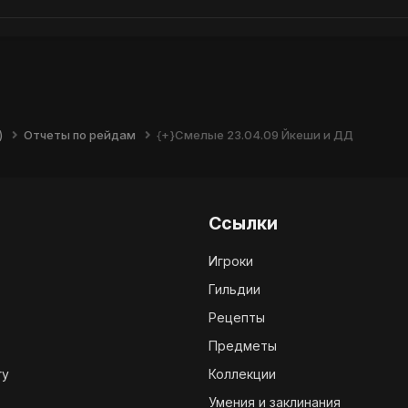
)
Отчеты по рейдам
{+}Смелые 23.04.09 Йкеши и ДД
Ссылки
Игроки
Гильдии
Рецепты
Предметы
ry
Коллекции
Умения и заклинания