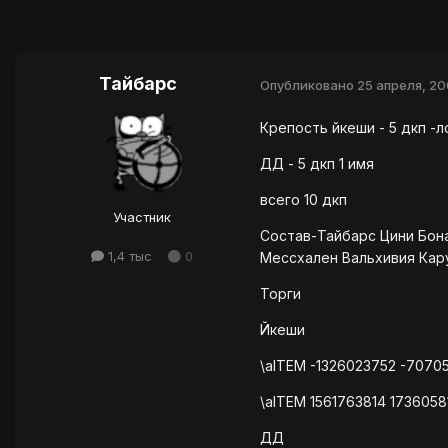
Тайбарс
Опубликовано
25 апреля, 2
Крепость йкеши - 5 дкп -
ДД - 5 дкп 1 имя
всего 10 дкп
Участник
Состав-Тайбарс Цини Бон
1,4 тыс
0
Мессхален Вальхивия Кар
Торги
Йкеши
\aITEM -1326023752 -7070
\aITEM 1561763814 1736058
ДД