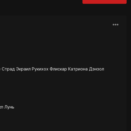
 Страд Экраил Рукихох Флискар Катриона Дэнзол
кп Лунь