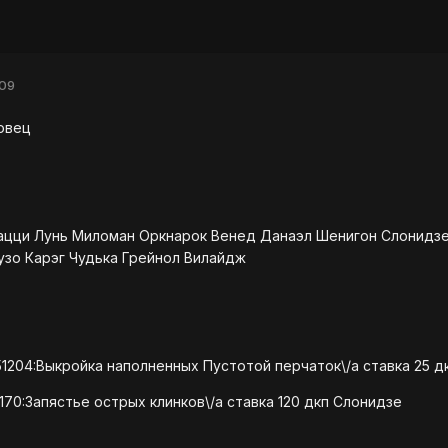
009
ловец
ацци Лунь Миломан Оркнарок Венед Данаэл Шенигон Слонидзе
узо Карэг Чудька Грейнол Вилайдж
51204:Выкройка наполненных Пустотой перчаток\/a ставка 25 д
170:Запястье острых клинков\/a ставка 120 дкп Слонидзе