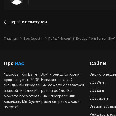
Перейти к списку тем
Главная
EverQuest II
Рейд "Исход" ("Exodus from Barren Sky"
Про
нас
Сайты
"Exodus from Barren Sky" - рейд, который
Энциклопедия
существует с 2009. Неважно, в какой
EQ2Wire
гильдии вы играете. Вы можете оставаться
EQ2Zam
в своей гильдии и играть в рейде. Вы
можете посмотреть наш
прогресс
или
EQ2traders
вакансии
. Мы будем рады сыграть с вами
Dragon's Armo
вместе!
Рейдпрогресс