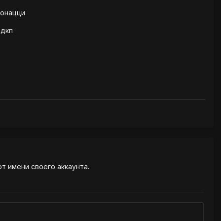
Бонацци
 дкп
от имени своего аккаунта.