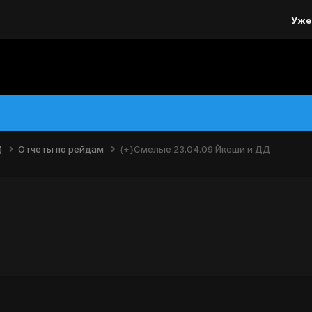
Уже
)
Отчеты по рейдам
{+}Смелые 23.04.09 Йкеши и ДД