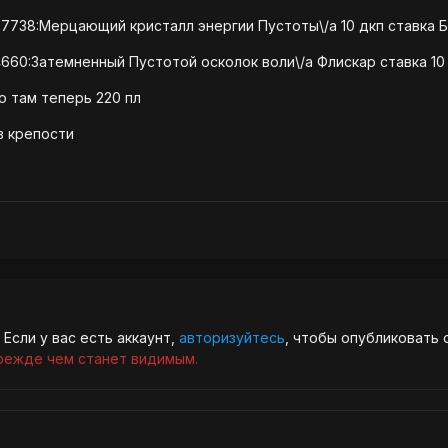
97738:Мерцающий кристалл энергии Пустоты\/a 10 дкп ставка 
14660:Затемненный Пустотой осколок воли\/a Флискар ставка 10
о там теперь 220 пл
в крепости
Если у вас есть аккаунт,
авторизуйтесь
, чтобы опубликовать 
режде чем станет видимым.