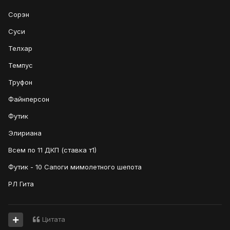
Сорэн
Суси
Телхар
Темпус
Труфон
Файнперсон
Футик
Элириана
Всем по 11 ДКП (ставка т1)
Футик - 10 Сапоги мимолетного шепота
РЛ Гита
Цитата