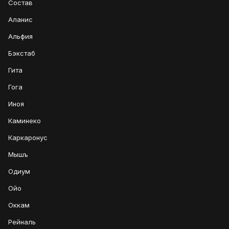
Состав
Аланис
Альфия
Бэкстаб
Гита
Гога
Иноя
Каминеко
Каркаронус
Мышъ
Одиум
Ойо
Оккам
Рейналь