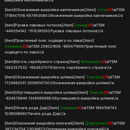
выкройка наплечников\/a
[item]Обожженная выкройка наплечников[/item]
Сэти
25
\aITEM
1718447016 667963080:Обожженная выкройка наплечников\/a
[item]Рукава лавовых потоков[/item]
Сенед
10
\aITEM
-446254142 -1515381593:Рукава лавовых потоков\/a
[item]Практичный пояс ходящего по лаве[/item]
Силвана
25
\aITEM 258021806 -860471409:Практичный пояс
ходящего по лаве\/a
[item]Коготь серебряного стража[/item]
Мэлинэль
10
\aITEM
1362257532 -1992637079:Коготь серебряного стража\/a
[item]Обожженная выкройка шлема[/item]
Тэкьеро
25
\aITEM
1724682051 2008914700:Обожженная выкройка шлема\/a
[item]Обуглившаяся выкройка шлема[/item]
Таньзя
25
\aITEM
-824678646 1349585668:Обуглившаяся выкройка шлема\/a
[item]Печать рода Дар[/item]
Силвана
10
\aITEM 1894158743
1038008960:Печать рода Дар\/a
[item]Опаленная выкройка поножей[/item]
Диргунчик
25
\aITEM
387234754 23036873:Опаленная выкройка поножей\/a