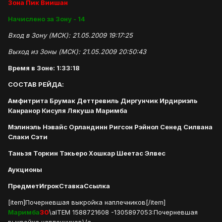
Зона Пик Виишан
Начислено за Зону - 14
Вход в Зону (МСК): 21.05.2009 19:17:25
Выход из Зоны (МСК): 21.05.2009 20:50:43
Время в Зоне: 1:33:18
СОСТАВ РЕЙДА:
Амфитрита Брумак Деттревиль Диргунчик Ирдириэль
Канранор Кисуля Лякуша Маримба
Мэлинэль Нэвайс Орландинн Ригсон Рэйнол Сенед Силвана
Слаки Сэти
Таньзя Торкин Тэкьеро Хошкар Шеетас Элвес
Аукционы
Предмет
Игрок
Ставка
Ссылка
[item]Почерневшая выкройка наплечников[/item]
Маримба
30
\aITEM 1588721608 -1305897053:Почерневшая