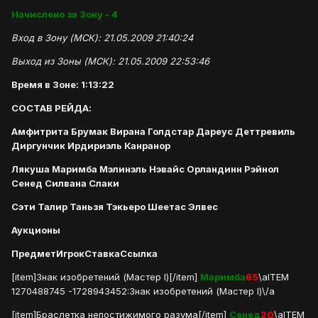
Начислено за Зону - 4
Вход в Зону (МСК): 21.05.2009 21:40:24
Выход из Зоны (МСК): 21.05.2009 22:53:46
Время в Зоне: 1:13:22
СОСТАВ РЕЙДА:
Амфитрита Брумак Вирана Голдстар Дареус Деттревиль
Диргунчик Ирдириэль Канранор
Лякуша Маримба Мэлинэль Нэвайс Орландинн Рэйнол
Сенед Силвана Слаки
Сэти Талир Таньзя Тэкьеро Шеетас Элвес
Аукционы
Предмет
Игрок
Ставка
Ссылка
[item]Знак изобретений (Мастер I)[/item]
Маримба
65
\aITEM
1270488745 -1728943452:Знак изобретений (Мастер I)\/a
[item]Браслетка непостижимого разума[/item]
Сенед
20
\aITEM