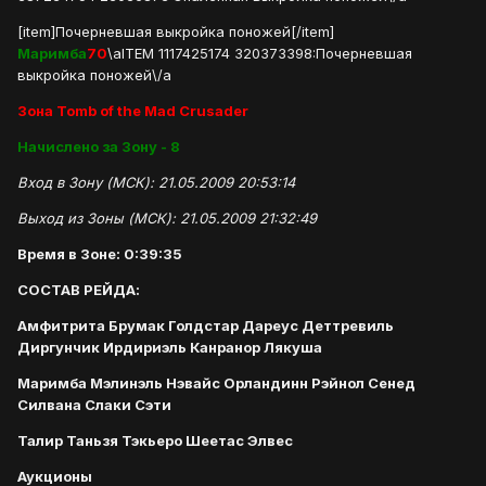
[item]Почерневшая выкройка поножей[/item]
Маримба
70
\aITEM 1117425174 320373398:Почерневшая
выкройка поножей\/a
Зона Tomb of the Mad Crusader
Начислено за Зону - 8
Вход в Зону (МСК): 21.05.2009 20:53:14
Выход из Зоны (МСК): 21.05.2009 21:32:49
Время в Зоне: 0:39:35
СОСТАВ РЕЙДА:
Амфитрита Брумак Голдстар Дареус Деттревиль
Диргунчик Ирдириэль Канранор Лякуша
Маримба Мэлинэль Нэвайс Орландинн Рэйнол Сенед
Силвана Слаки Сэти
Талир Таньзя Тэкьеро Шеетас Элвес
Аукционы