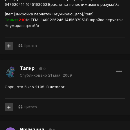
647620414 1645162052:Браслетка непостижимого разума\/a
[item]Выкройка перчаток Неумирающего[/item]
Таньзя
210
\aITEM -1400226246 1415687951:Выкройка перчаток
Неумирающего\/a
Цитата
Талир
0
Опубликовано
21 мая, 2009
Сари, это было 21.05. В четверг
Цитата
Ирундиил