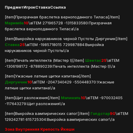
Предмет
Игрок
Ставка
Ссылка
[item]Призрачная браслетка верноподанного Тиласа[/item]
Маримба
10
\aITEM 271965728 -1315833580:Призрачная
браслетка верноподанного Тиласа\/a
[item]Выкройка нарукавников черной Пустоты Диргунчик[/item]
Ставка
25
\aITEM -1985718015 729987884:Выкройка
нарукавников черной Пустоты\/a
[item]Печать интеллекта (Мастер I)[/item]
Шеетас
25
\aITEM
-1306198172 -878890239:Печать интеллекта (Мастер I)\/a
[item]Ужасные латные щитки капитана[/item]
Диргунчик
10
\aITEM -2047340429 -550448370:Ужасные
латные щитки капитана\/a
[item]Щит разложения[/item]
Мэлинэль
10
\aITEM -970032405
-117643279:Щит разложения\/a
[item]Выкройка вампирических сапог[/item]
Голдстар
90
\aITEM
129242781 615725304:Выкройка вампирических сапог\/a
Зона Внутренняя Крепость Йкеши