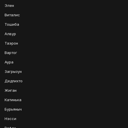
Элен
Виталис
Тошиба
Алвур
Таэрон
Вартог
Аура
Загрызун
Дедпихто
Жиган
Катинька
Бурьяныч
Нэсси