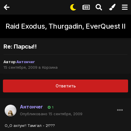
Raid Exodus, Thurgadin, EverQuest II
Re: Парсы!!
Автор
Антончег
15 сентября, 2009
в
Корзина
Ответить
Антончег
1
Опубликовано
15 сентября, 2009
О_О ахтунг! Тамгал - 2!???