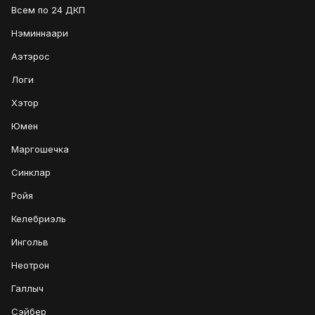
Всем по 24 ДКП
Нэминнаари
Аэтэрос
Логи
Хэтор
Юмен
Маргошечка
Синклар
Ройя
Келебриэль
Ингольв
Неотрон
Галлыч
Сэйбер