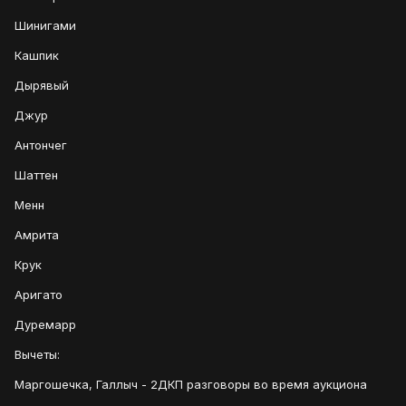
Шинигами
Кашпик
Дырявый
Джур
Антончег
Шаттен
Менн
Амрита
Крук
Аригато
Дуремарр
Вычеты:
Маргошечка, Галлыч - 2ДКП разговоры во время аукциона