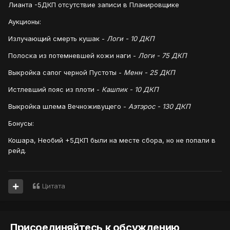
Лианта -5ДКП отсутствие записи в Планировщике
Аукционы:
Излучающий смерть кушак -
Логи - 10 ДКП
Полоска из потемневшей кожи наги -
Логи - 75 ДКП
Выкройка сапог черной Пустоты -
Менн - 25 ДКП
Истлевший пояс из плоти -
Кашпик - 10 ДКП
Выкройка шлема Вечноживущего -
Аэтэрос - 130 ДКП
Бонусы:
Кошара, Необий +5ДКП были на месте сбора, но не попали в
рейд.
Цитата
Присоединяйтесь к обсуждению