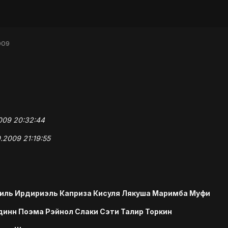
009
2009 20:32:44
.2009 21:19:55
иль Ирдириэль Каприза Кисуля Лякуша Маримба Муфи
инн Поэма Рэйнол Слаки Сэти Талир Торкин