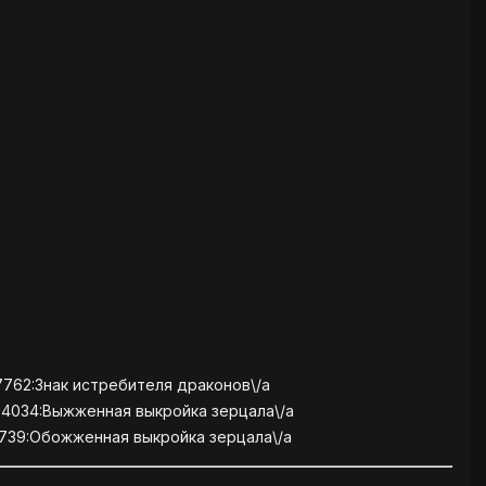
7762:Знак истребителя драконов\/a
004034:Выжженная выкройка зерцала\/a
6739:Обожженная выкройка зерцала\/a