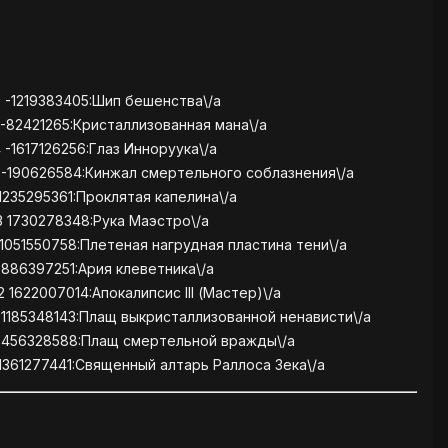
3 -1219383405:Шип бешенства\/a
 -82421265:Кристаллизованная мана\/a
 -1617126256:Глаз Инноруука\/a
7 -190626584:Кинжал смертельного соблазнения\/a
1235295361:Проклятая капелина\/a
3 1730278348:Рука Маэстро\/a
 1051550758:Плетеная нагрудная пластина тени\/a
 -886397251:Ария клеветника\/a
 1622007014:Апокалипсис III (Мастер)\/a
 -1185348143:Плащ выкристаллизованной ненависти\/a
1 456328588:Плащ смертельной вражды\/a
 1361277441:Священный алтарь Раллоса Зека\/a