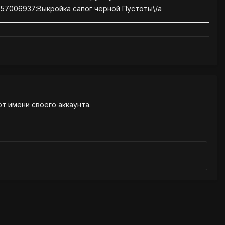
1557006937:Выкройка сапог черной Пустоты\/a
от имени своего аккаунта.