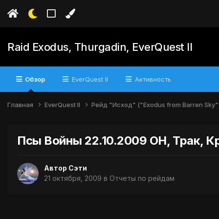
Raid Exodus, Thurgadin, EverQuest II
Обзор
EverQuest II
Активность
Главная
EverQuest II
Рейд "Исход" ("Exodus from Barren Sky"
Псы Войны 22.10.2009 ОН, Трак, К
Автор
Сэти
21 октября, 2009
в
Отчеты по рейдам