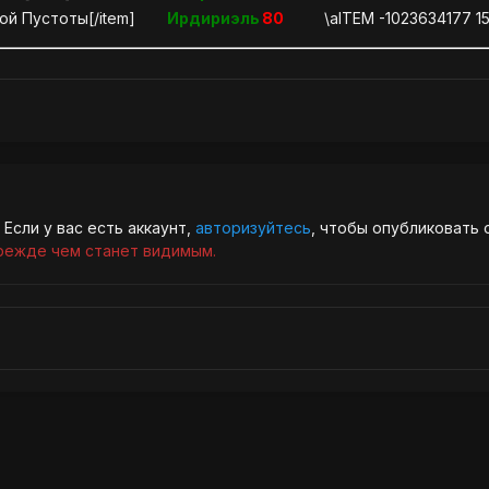
ой Пустоты[/item]
Ирдириэль
80
\aITEM -1023634177 
Если у вас есть аккаунт,
авторизуйтесь
, чтобы опубликовать 
режде чем станет видимым.