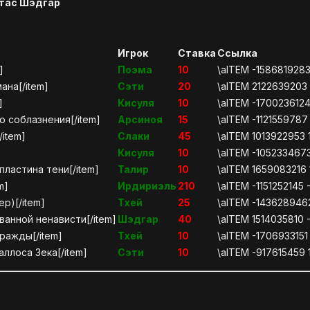
етас Шэдгар
Игрок
Ставка
Ссылка
]
Поэма
10
\aITEM -158681928
ана[/item]
Сэти
20
\aITEM 2122639203
]
Кисуля
10
\aITEM -1700236124
о соблазнения[/item]
Арсиноя
15
\aITEM -112155978
/item]
Слаки
45
\aITEM 1013922953 
Кисуля
10
\aITEM -105233467
пластина тени[/item]
Талир
10
\aITEM 1659083216
m]
Ирдириэль
210
\aITEM -1151252145
ер)[/item]
Тхей
25
\aITEM -1436289462
ванной ненависти[/item]
Шэдгар
40
\aITEM 1514035810
ражды[/item]
Тхей
10
\aITEM -170693315
ллоса Зека[/item]
Сэти
10
\aITEM -917615459