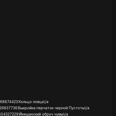
068874423:Кольцо ловца\/a
826837736:Выкройка перчаток черной Пустоты\/a
-504327229:Йкешанский обруч чумы\/a