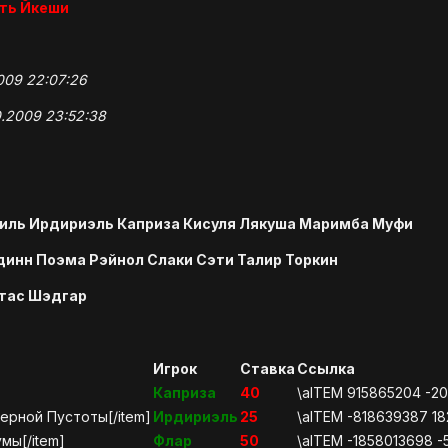
сть Йкеши
2009 22:07:26
0.2009 23:52:38
иль Ирдириэль Каприза Кисуля Лякуша Маримба Муфи
инн Поэма Рэйнол Слаки Сэти Талир Торкин
етас Шэдгар
Игрок
Ставка
Ссылка
Каприза
40
\aITEM 915865204 -2
черной Пустоты[/item]
Ирдириэль
25
\aITEM -818639387 1
мы[/item]
Флар
50
\aITEM -1858013698 