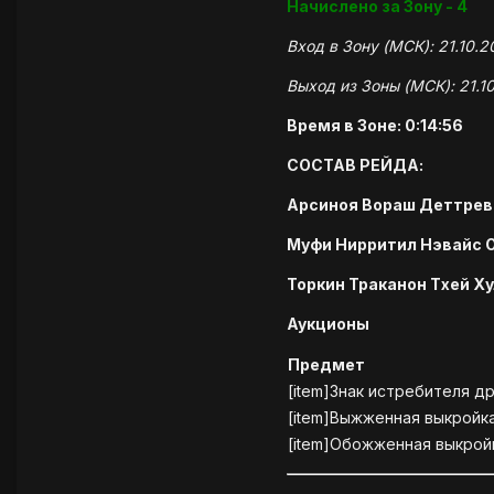
Начислено за Зону - 4
Вход в Зону (МСК): 21.10.2
Выход из Зоны (МСК): 21.1
Время в Зоне: 0:14:56
СОСТАВ РЕЙДА:
Арсиноя Вораш Деттрев
Муфи Нирритил Нэвайс 
Торкин Траканон Тхей Х
Аукционы
Предмет
[item]Знак истребителя др
[item]Выжженная выкройка
[item]Обожженная выкройк