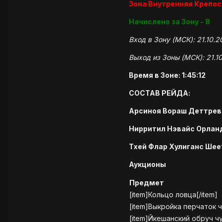
Зона Внутренняя Крепо
Начислено за Зону - 8
Вход в Зону (МСК): 21.10.
Выход из Зоны (МСК): 21.1
Время в Зоне: 1:45:12
СОСТАВ РЕЙДА:
Арсиноя Вораш Деттрев
Нирритил Нэвайс Орланд
Тхей Флар Хулиганс Ше
Аукционы
Предмет
[item]Кольцо ловца[/item]
[item]Выкройка перчаток 
[item]Йкешанский обруч чу