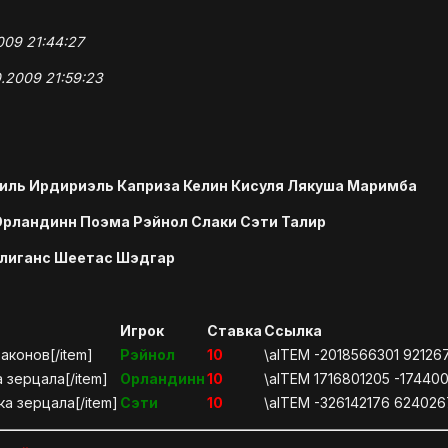
009 21:44:27
0.2009 21:59:23
иль Ирдириэль Каприза Келин Кисуля Лякуша Маримба
Орландинн Поэма Рэйнол Слаки Сэти Талир
улиганс Шеетас Шэдгар
Игрок
Ставка
Ссылка
аконов[/item]
Рэйнол
10
\aITEM -2018566301 92126
 зерцала[/item]
Орландинн
10
\aITEM 1716801205 -1744
а зерцала[/item]
Сэти
10
\aITEM -326142176 62402