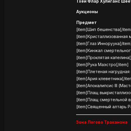
Тхей Флар Хулиганс Ше
Аукционы
Предмет
[item]Шип бешенства[/item
[item]Кристаллизованная м
[item]Глаз Инноруука[/item
[item]Кинжал смертельног
[item]Проклятая капелина[
[item]Рука Маэстро[/item]
[item]Плетеная нагрудная 
[item]Ария клеветника[/ite
[item]Апокалипсис III (Маст
[item]Плащ выкристаллизо
[item]Плащ смертельной в
[item]Священный алтарь Ра
Зона Логово Траканона