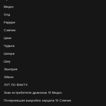
Мидос
Олд
Раррри
Сэмчик
Цини
Чудька
Шиора
Шиу
Эвилрия
Эйвон
ЛУТ ПО ФАКТУ:
Знак истребителя драконов 10 Мидос
Почерневшая выкройка зерцала 10 Сэмчик