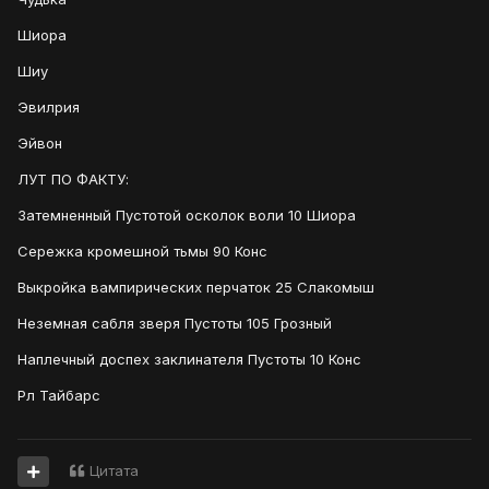
Шиора
Шиу
Эвилрия
Эйвон
ЛУТ ПО ФАКТУ:
Затемненный Пустотой осколок воли 10 Шиора
Сережка кромешной тьмы 90 Конс
Выкройка вампирических перчаток 25 Слакомыш
Неземная сабля зверя Пустоты 105 Грозный
Наплечный доспех заклинателя Пустоты 10 Конс
Рл Тайбарс
Цитата