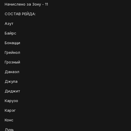
Начислено за Зону - 11
СОСТАВ РЕЙДА:
Азут
Байрс
Бонацци
Грейнол
Грозный
Данаэл
Джула
Диджит
Карузо
Карэг
Конс
Лунь