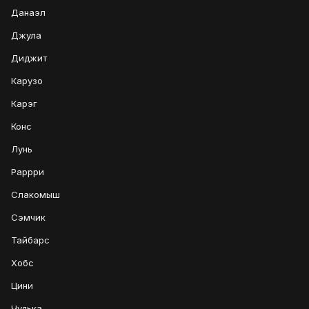
Данаэл
Джула
Диджит
Карузо
Карэг
Конс
Лунь
Раррри
Слакомыш
Сэмчик
Тайбарс
Хобс
Цини
Чудька