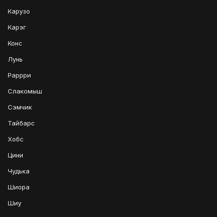
Карузо
Карэг
Конс
Лунь
Раррри
Слакомыш
Сэмчик
Тайбарс
Хобс
Цини
Чудька
Шиора
Шиу