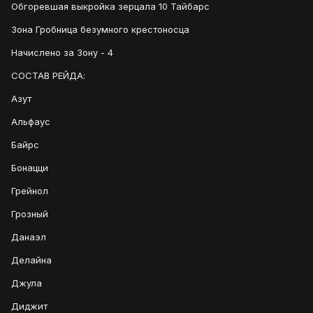
Обгоревшая выкройка зерцала 10 Тайбарс
Зона Гробница безумного крестоносца
Начислено за Зону - 4
СОСТАВ РЕЙДА:
Азут
Альфаус
Байрс
Бонацци
Грейнол
Грозный
Данаэл
Делайна
Джула
Диджит