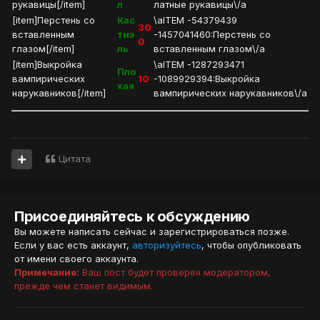
рукавицы[/item]
л
латные рукавицы\/a
[item]Перстень со
Кас
\aITEM -54379439
30
вставленным
тиэ
-1457041460:Перстень со
0
глазом[/item]
ль
вставленным глазом\/a
[item]Выкройка
\aITEM -1287293471
Пло
вампирических
10
-1089929394:Выкройка
хая
нарукавников[/item]
вампирических нарукавников\/a
Цитата
Присоединяйтесь к обсуждению
Вы можете написать сейчас и зарегистрироваться позже.
Если у вас есть аккаунт,
авторизуйтесь
, чтобы опубликовать
от имени своего аккаунта.
Примечание:
Ваш пост будет проверен модератором,
прежде чем станет видимым.