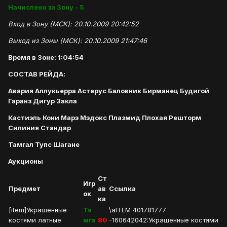
Начислено за Зону - 5
Вход в Зону (МСК): 20.10.2009 20:42:52
Выход из Зоны (МСК): 20.10.2009 21:47:46
Время в Зоне: 1:04:54
СОСТАВ РЕЙДА:
Авария Аллукьерра Астерус Баловник Бирманец Будигой
Гаранз Дигур Закла
Кастиэль Кони Марэ Мэдокс Плазмид Плохая Решторм
Силиния Стандар
Тамгал Тупс Шагане
Аукционы
Ст
Игр
Предмет
ав
Ссылка
ок
ка
[item]Украшенные
Та
\aITEM 401781777
костями латные
мга
80
-160642042:Украшенные костями