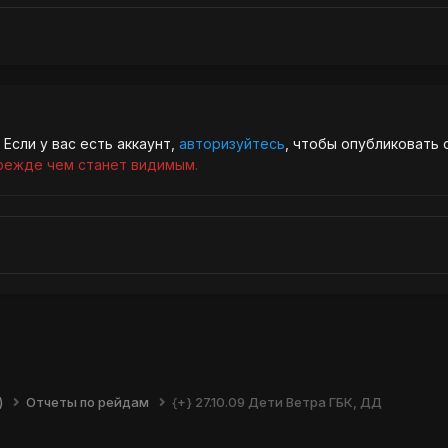
Если у вас есть аккаунт,
авторизуйтесь
, чтобы опубликовать 
режде чем станет видимым.
)
Отчеты по рейдам
{+} 27.10.09 Дети Ветра ГБК, ДД