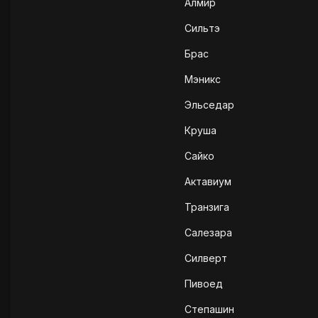
Алмир
Сильтэ
Брас
Мэникс
Эльседар
Круша
Сайко
Актавиум
Транзига
Салезара
Силверт
Пивоед
Степашин