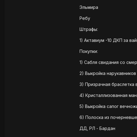
Эльмира
Ребу
Штрафы:
1) Актавиум -10 ДКП за ва
Покупки:
1) Сабля свидания со сме
2) Выкройка нарукавников
3) Призрачная браслетка 
4) Кристаллизованная ман
5) Выкройка сапог вечнож
6) Полоска из почерневше
ДД, РЛ - Бардан