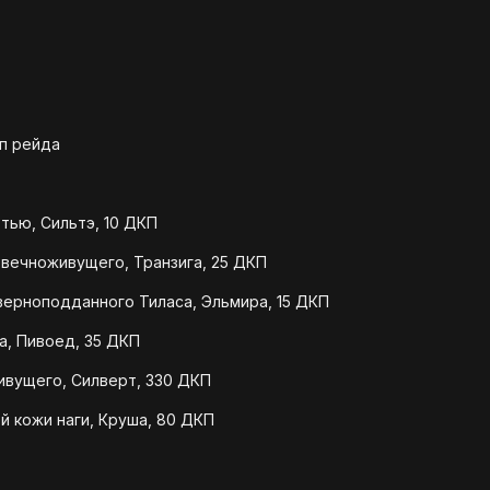
йп рейда
ртью, Сильтэ, 10 ДКП
 вечноживущего, Транзига, 25 ДКП
верноподданного Тиласа, Эльмира, 15 ДКП
а, Пивоед, 35 ДКП
ивущего, Силверт, 330 ДКП
й кожи наги, Круша, 80 ДКП