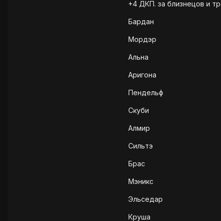
+4 ДКП. за близнецов и тр
Бардан
Мордэр
Альна
Аригона
Пендельф
Скуби
Алмир
Сильтэ
Брас
Мэникс
Эльседар
Круша