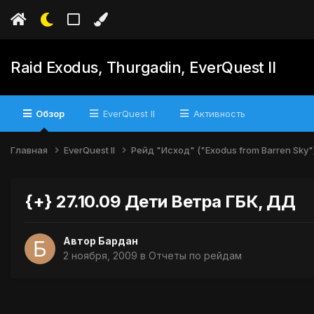
Raid Exodus, Thurgadin, EverQuest II
Обзор
EverQuest II
Активность
Главная
EverQuest II
Рейд "Исход" ("Exodus from Barren Sky"
{+} 27.10.09 Дети Ветра ГБК, ДД
Автор
Бардан
2 ноября, 2009
в
Отчеты по рейдам