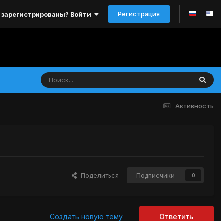
Регистрация
 зарегистрированы? Войти
Активность
Поделиться
Подписчики
0
Создать новую тему
Ответить