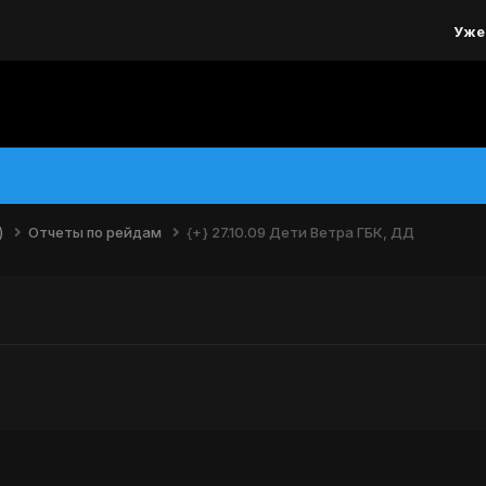
Уже
)
Отчеты по рейдам
{+} 27.10.09 Дети Ветра ГБК, ДД