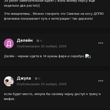
Эх ребят замечательная идея!!! ) жаль моему берсу еще
недельки две расти(((
Эти инициативы... Можно говорить что Смелые на носу ДППЮ
флагмана показывают путь к интеграции ! так держать!.
Делейн
0
Опубликовано
20 ноября, 2009
Делйн - чернак одета в т4 нужны фара и серебро
Джула
0
Опубликовано
20 ноября, 2009
если будет место, апнула бы своему черну доступ к траку и
мифик.