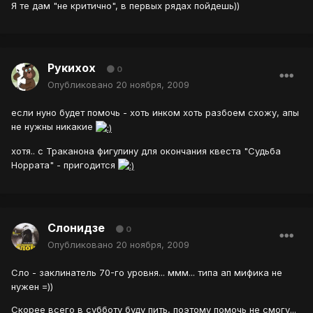
Я те дам "не критично", в первых рядах пойдешь))
Рукихох
0
Опубликовано
20 ноября, 2009
если нуно будет помочь - хоть инком хоть разбоем схожу, апы
не нужны никакие
хотя.. с Траканона фигулину для окончания квеста "Судьба
Норрата" - пригодится
Слонидзе
0
Опубликовано
20 ноября, 2009
Сло - заклинатель 70-го уровня... ммм... типа ап мифика не
нужен =))
Скорее всего в субботу буду пить, поэтому помочь не смогу...