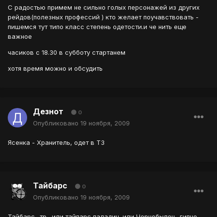
С радостью примем не сильно голых персонажей из других
рейдов(полезных профессий ) кто желает поучавствовать -
пишемся тут типо класс степень одетости.и че нить еще
важное
часиков с 18.30 в субботу стартанем
хотя время можно и обсудить
Дезнот
0
Опубликовано
19 ноября, 2009
Ясенка - Хранитель, одет в Т3
Тайбарс
0
Опубликовано
19 ноября, 2009
Тайбарс -тр . или тайпарс паладин. или Чернобылец -гипно .