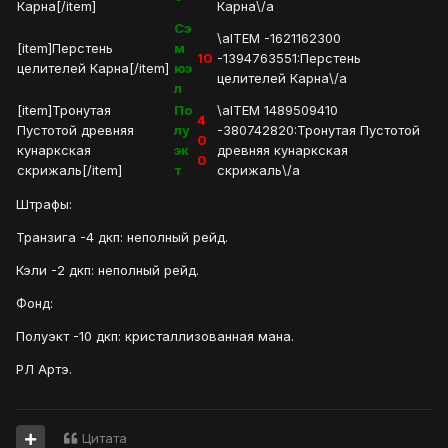
Карна[/item]
Карна\/a
Сэ
\aITEM -1621162300
[item]Перстень
м
10
-1394763551:Перстень
целителей Карна[/item]
юэ
целителей Карна\/a
л
[item]Тронутая
По
\aITEM 1489509410
4
Пустотой древняя
лу
-380742820:Тронутая Пустотой
0
кунаркская
эк
древняя кунаркская
0
скрижаль[/item]
т
скрижаль\/a
Штрафы:
Транзига -4 дкп: неполный рейд.
Кэли -2 дкп: неполный рейд.
Фонд:
Полуэкт -10 дкп: кристаллизованная мана.
РЛ Артэ.
Цитата