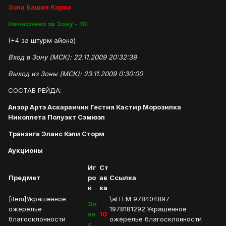
Зона Башня Карна
Начислено за Зону - 10
(+4 за штурм айона)
Вход в Зону (МСК): 22.11.2009 20:32:39
Выход из Зоны (МСК): 23.11.2009 0:30:00
СОСТАВ РЕЙДА:
Анзор Артэ Аскаранчик Гестия Кастир Морозилка
Николлета Полуэкт Сэмюэл
Транзига Эланс Кэли Сторм
Аукционы
Иг
Ст
Предмет
ро
ав
Ссылка
к
ка
[item]Украшенное
\aITEM 978404897
Эл
ожерелье
1978181292:Украшенное
ан
10
благосклонности
ожерелье благосклонности
с