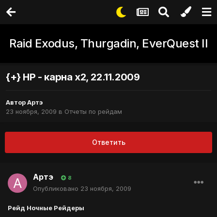
Raid Exodus, Thurgadin, EverQuest II
{+} НР - карна х2, 22.11.2009
Автор
Артэ
23 ноября, 2009
в
Отчеты по рейдам
Ответить
Артэ
8
Опубликовано
23 ноября, 2009
Рейд Ночные Рейдеры