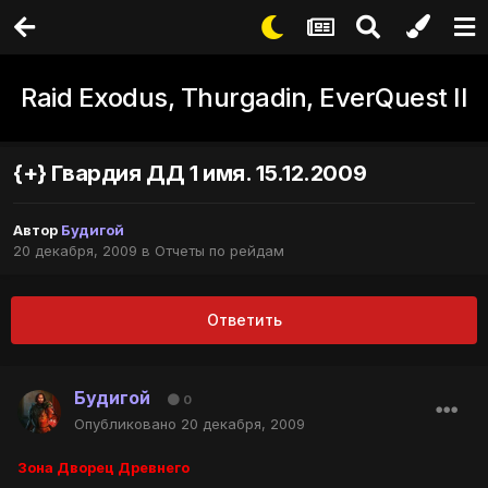
Raid Exodus, Thurgadin, EverQuest II
{+} Гвардия ДД 1 имя. 15.12.2009
Автор
Будигой
20 декабря, 2009
в
Отчеты по рейдам
Ответить
Будигой
0
Опубликовано
20 декабря, 2009
Зона Дворец Древнего