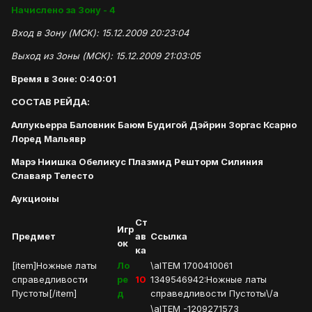
Начислено за Зону - 4
Вход в Зону (МСК): 15.12.2009 20:23:04
Выход из Зоны (МСК): 15.12.2009 21:03:05
Время в Зоне: 0:40:01
СОСТАВ РЕЙДА:
Аллукьерра Баловник Баюм Будигой Дэйрин Зоргас Ксарно
Лоред Мальявр
Марэ Ниишка Обеликус Плазмид Решторм Силиния
Славаяр Телесто
Аукционы
Ст
Игр
Предмет
ав
Ссылка
ок
ка
[item]Ножные латы
Ло
\aITEM 1700410061
справедливости
ре
10
1349546942:Ножные латы
Пустоты[/item]
д
справедливости Пустоты\/a
\aITEM -1209271573