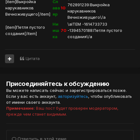
[item]Выкройка
Сл
762891239:Выкройка
нарукавников
ава
10
нарукавников
Вечноживущего[/item]
яр
Вечноживущего\/a
Ни
\aITEM -1614733733
[item]Петля пустого
иш
70
-1394570188:Петля пустого
создания[/item]
ка
создания\/a
Цитата
Присоединяйтесь к обсуждению
Вы можете написать сейчас и зарегистрироваться позже.
Если у вас есть аккаунт,
авторизуйтесь
, чтобы опубликовать
от имени своего аккаунта.
Примечание:
Ваш пост будет проверен модератором,
прежде чем станет видимым.
Ответить в этой теме...