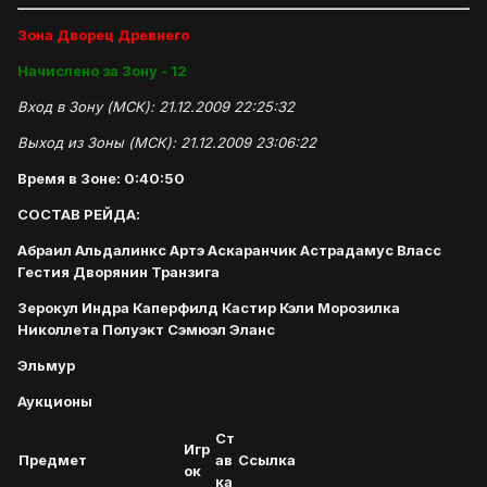
Зона Дворец Древнего
Начислено за Зону - 12
Вход в Зону (МСК): 21.12.2009 22:25:32
Выход из Зоны (МСК): 21.12.2009 23:06:22
Время в Зоне: 0:40:50
СОСТАВ РЕЙДА:
Абраил Альдалинкс Артэ Аскаранчик Астрадамус Власс
Гестия Дворянин Транзига
Зерокул Индра Каперфилд Кастир Кэли Морозилка
Николлета Полуэкт Сэмюэл Эланс
Эльмур
Аукционы
Ст
Игр
Предмет
ав
Ссылка
ок
ка