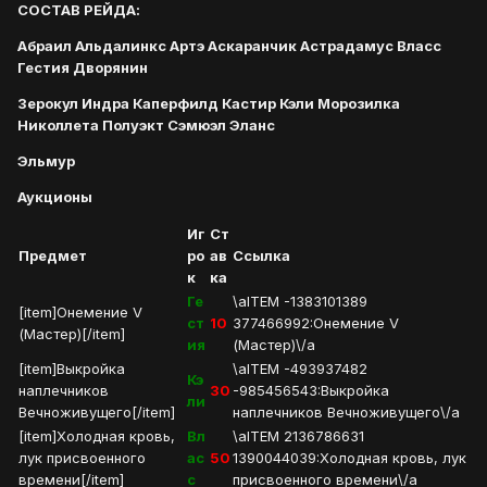
СОСТАВ РЕЙДА:
Абраил Альдалинкс Артэ Аскаранчик Астрадамус Власс
Гестия Дворянин
Зерокул Индра Каперфилд Кастир Кэли Морозилка
Николлета Полуэкт Сэмюэл Эланс
Эльмур
Аукционы
Иг
Ст
Предмет
ро
ав
Ссылка
к
ка
Ге
\aITEM -1383101389
[item]Онемение V
ст
10
377466992:Онемение V
(Мастер)[/item]
ия
(Мастер)\/a
[item]Выкройка
\aITEM -493937482
Кэ
наплечников
30
-985456543:Выкройка
ли
Вечноживущего[/item]
наплечников Вечноживущего\/a
[item]Холодная кровь,
Вл
\aITEM 2136786631
лук присвоенного
ас
50
1390044039:Холодная кровь, лук
времени[/item]
с
присвоенного времени\/a