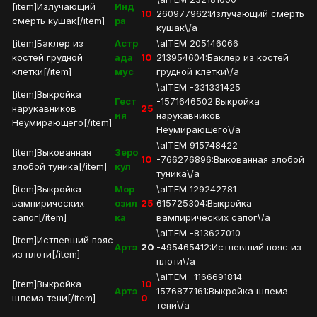
[item]Излучающий
Инд
10
260977962:Излучающий смерть
смерть кушак[/item]
ра
кушак\/a
[item]Баклер из
Астр
\aITEM 205146066
костей грудной
ада
10
213954604:Баклер из костей
клетки[/item]
мус
грудной клетки\/a
\aITEM -331331425
[item]Выкройка
Гест
-1571646502:Выкройка
нарукавников
25
ия
нарукавников
Неумирающего[/item]
Неумирающего\/a
\aITEM 915748422
[item]Выкованная
Зеро
10
-766276896:Выкованная злобой
злобой туника[/item]
кул
туника\/a
[item]Выкройка
Мор
\aITEM 129242781
вампирических
озил
25
615725304:Выкройка
сапог[/item]
ка
вампирических сапог\/a
\aITEM -813627010
[item]Истлевший пояс
Артэ
20
-495465412:Истлевший пояс из
из плоти[/item]
плоти\/a
\aITEM -1166691814
[item]Выкройка
10
Артэ
1576877161:Выкройка шлема
шлема тени[/item]
0
тени\/a