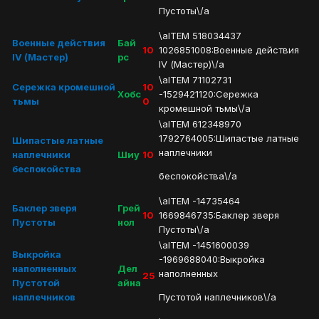
Пустоты\/a
\aITEM 518034437
Военные действия
Бай
10
1026851008:Военные действия
IV (Мастер)
рс
IV (Мастер)\/a
\aITEM 71102731
Сережка кромешной
10
Хобс
-1529421120:Сережка
тьмы
0
кромешной тьмы\/a
\aITEM 612348970
1792764005:Шипастые латные
Шипастые латные
наплечники
наплечники
Шиу
10
беспокойства
беспокойства\/a
\aITEM -14735464
Баклер зверя
Грей
10
1669846735:Баклер зверя
Пустоты
нол
Пустоты\/a
\aITEM -1451600039
Выкройка
-1969688040:Выкройка
наполненных
Дел
наполненных
25
Пустотой
айна
наплечников
Пустотой наплечников\/a