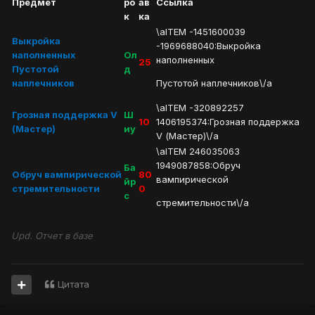
Предмет
ро
ав
Ссылка
к
ка
\aITEM -1451600039
Выкройка
-1969688040:Выкройка
наполненных
Ол
наполненных
25
Пустотой
д
наплечников
Пустотой наплечников\/a
\aITEM -320892257
Грозная поддержка V
Ш
10
1406195374:Грозная поддержка
(Мастер)
иу
V (Мастер)\/a
\aITEM 246035063
1949087858:Обруч
Ба
Обруч вампирической
80
вампирической
йр
стремительности
0
с
стремительности\/a
Upd. Отчет в базе
Цитата