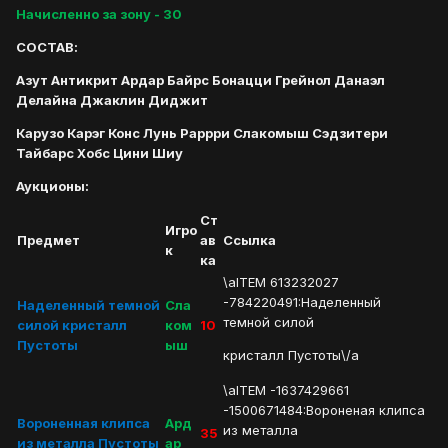
Начисленно за зону - 30
СОСТАВ:
Азут Антикрит Ардар Байрс Бонацци Грейнол Данаэл
Делайна Джаклин Диджит
Карузо Карэг Конс Лунь Раррри Слакомыш Сэдзитери
Тайбарс Хобс Цини Шиу
Аукционы:
Ст
Игро
Предмет
ав
Ссылка
к
ка
\aITEM 613232027
-784220491:Наделенный
Наделенный темной
Сла
темной силой
силой кристалл
ком
10
Пустоты
ыш
кристалл Пустоты\/a
\aITEM -1637429661
-1500671484:Вороненая клипса
Вороненная клипса
Ард
из металла
35
из металла Пустоты
ар