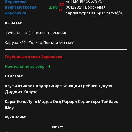
Вороненая
\aITEM 1845057975
30
перламутровая
Шиу
361298211:Вороненая
0
браслетка
перламутровая браслетка\/a
Вычеты:
Грейнол -10 (Не был на 1 имени)
Карузо -22 (Только Пента и Минзак)
Глубинные покои Зарракона
Начисленно за зону - 4
СОСТАВ:
Азут Антикрит Ардар Байрс Бонацци Грейнол Джула
Диджит Карузо
Карэг Конс Лунь Мидос Олд Раррри Сэдзитери Тайбарс
Шиу
Аукционы:
Иг
Ст