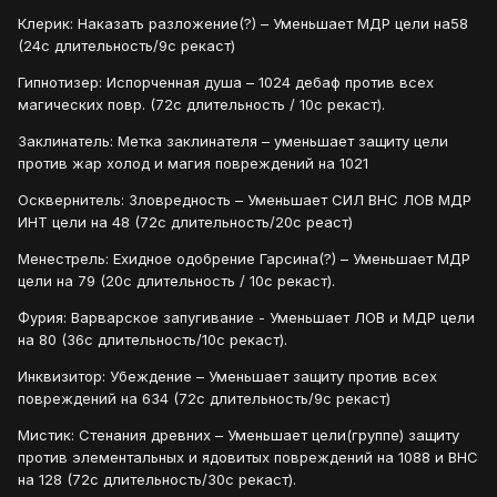
Клерик: Наказать разложение(?) – Уменьшает МДР цели на58
(24с длительность/9с рекаст)
Гипнотизер: Испорченная душа – 1024 дебаф против всех
магических повр. (72с длительность / 10с рекаст).
Заклинатель: Метка заклинателя – уменьшает защиту цели
против жар холод и магия повреждений на 1021
Осквернитель: Зловредность – Уменьшает СИЛ ВНС ЛОВ МДР
ИНТ цели на 48 (72с длительность/20с реаст)
Менестрель: Ехидное одобрение Гарсина(?) – Уменьшает МДР
цели на 79 (20с длительность / 10с рекаст).
Фурия: Варварское запугивание - Уменьшает ЛОВ и МДР цели
на 80 (36с длительность/10с рекаст).
Инквизитор: Убеждение – Уменьшает защиту против всех
повреждений на 634 (72с длительность/9с рекаст)
Мистик: Стенания древних – Уменьшает цели(группе) защиту
против элементальных и ядовитых повреждений на 1088 и ВНС
на 128 (72с длительность/30с рекаст).