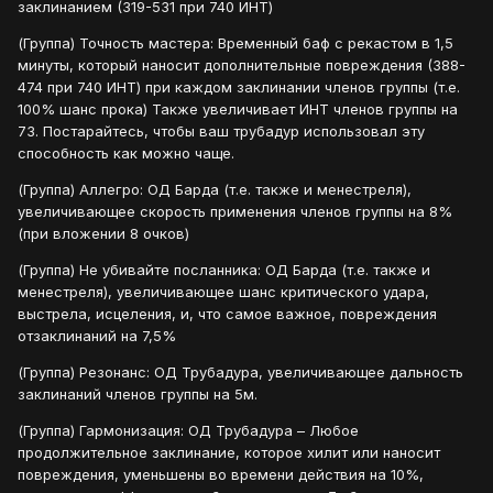
заклинанием (319-531 при 740 ИНТ)
(Группа) Точность мастера: Временный баф с рекастом в 1,5
минуты, который наносит дополнительные повреждения (388-
474 при 740 ИНТ) при каждом заклинании членов группы (т.е.
100% шанс прока) Также увеличивает ИНТ членов группы на
73. Постарайтесь, чтобы ваш трубадур использовал эту
способность как можно чаще.
(Группа) Аллегро: ОД Барда (т.е. также и менестреля),
увеличивающее скорость применения членов группы на 8%
(при вложении 8 очков)
(Группа) Не убивайте посланника: ОД Барда (т.е. также и
менестреля), увеличивающее шанс критического удара,
выстрела, исцеления, и, что самое важное, повреждения
отзаклинаний на 7,5%
(Группа) Резонанс: ОД Трубадура, увеличивающее дальность
заклинаний членов группы на 5м.
(Группа) Гармонизация: ОД Трубадура – Любое
продолжительное заклинание, которое хилит или наносит
повреждения, уменьшены во времени действия на 10%,