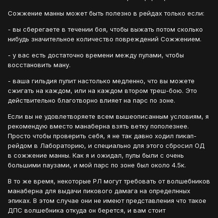
Сожжение манны может быть полезно в рейдах только если:
- вы сберегаете в течении боя, чтобы выжать потом сколько
нибудь значительное количество повреждений Сожжением.
- у вас есть достаточно времени между пулами, чтобы
восстановить ману.
- ваша гильдия пулит настолько медленно, что вы можете
сжигать на каждом, или на каждом втором треш-бою. Это
действительно благотворно влияет на парс по зоне.
Если вы не удовлетворяете всем вышеописанным условиям, я
рекомендую вместо манаберна взять ветку пополезнее.
Просто чтобы проверить себя, я не так давно ходил пикап-
рейдом в Лабораторию, и специально для этого сбросил ОД
в сожжение манны. Как я и ожидал, пулы были с очень
большими паузами, и мой парс по зоне был около 4.5к.
В то же время, некоторые РЛ могут требовать от волшебников
манаберна для выдачи пикового дамага на определнных
эпиках. В этом случае они не имеют представления что такое
ДПС волшебника откуда он берется, и вам стоит