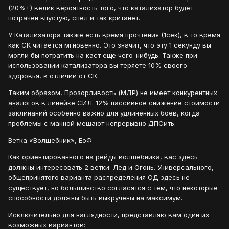
(20%+) велик вероятность того, что катализатор будет
потрачен впустую, спел и так кританет.
У Катализатора также есть время прочтения (1сек), в то время
как СК читается мгновенно. Это значит, что эту 1 секунду вы
могли бы потратить на каст еще чего-нибудь. Также при
использовании катализатора вы теряете 10% своего
здоровья, в отличии от СК.
Таким образом, Прозорливость (МДР) не имеет конкурентных
аналогов в линейке СИЛ. 12% пассивное снижение стоимости
заклинаний особенно важно для удлиненных боев, когда
проблемы с манной мешают непрерывно ДПСить.
Ветка «Волшебник», ЕоФ
Как ориентированного на рейды волшебника, вас здесь
должны интересовать 2 ветки: Лед и Огонь. Универсального,
общепринятого варианта распределения ОД здесь не
существует, но большинство согласятся с тем, что некоторые
способности должны быть выкручены на максимум.
Исключительно для наглядности, представляю вам один из
возможных вариантов: