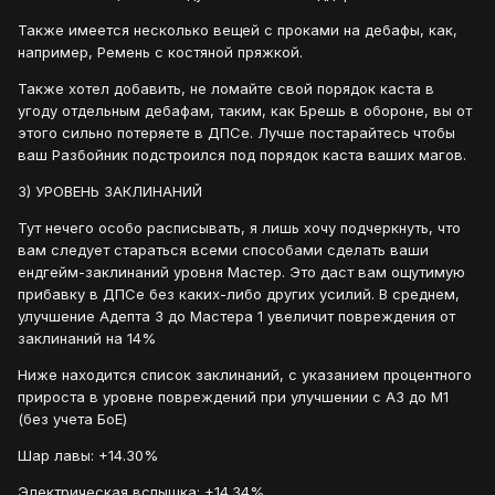
Также имеется несколько вещей с проками на дебафы, как,
например, Ремень с костяной пряжкой.
Также хотел добавить, не ломайте свой порядок каста в
угоду отдельным дебафам, таким, как Брешь в обороне, вы от
этого сильно потеряете в ДПСе. Лучше постарайтесь чтобы
ваш Разбойник подстроился под порядок каста ваших магов.
3) УРОВЕНЬ ЗАКЛИНАНИЙ
Тут нечего особо расписывать, я лишь хочу подчеркнуть, что
вам следует стараться всеми способами сделать ваши
ендгейм-заклинаний уровня Мастер. Это даст вам ощутимую
прибавку в ДПСе без каких-либо других усилий. В среднем,
улучшение Адепта 3 до Мастера 1 увеличит повреждения от
заклинаний на 14%
Ниже находится список заклинаний, с указанием процентного
прироста в уровне повреждений при улучшении с А3 до М1
(без учета БоЕ)
Шар лавы: +14.30%
Электрическая вспышка: +14.34%