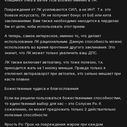
«лишних» очка в ветке ЛОВ вложил именно в ЛК.
Повреждения от ЛК усиливаются СИЛ, а не ИНТ. Т.к. это
боевое искуссвто, ЛК не получает бонус от БоЕ или кита
заклинаниями. Вам также необходимо находится в перделах
5м от цели, чобы использовать этот прием.
А теперь, самое интересное, именно то, что делает
использование ЛК рациональным. Данную способность можно
использовать во время прочтения другого заклинания. Это
значит, что ЛК может только увеличить ваш ДПС.
ЛК также включает автоатаку, что тоже полезно, т.к.
приходится жать на 1 кнопку меньше. Правда только я
отключил авторазворот при автоатке, это сильно мешает при
касте плавки.
Божественные чудеса и благословения
Если вы решили пользоваться божественными способностми,
то единственный выбор для нас – это Солусек Ро. К
сожалению, он может предложить только 2 действительно
полезные способности:
Ярость Ро: Прок на повреждения жаром при каждом