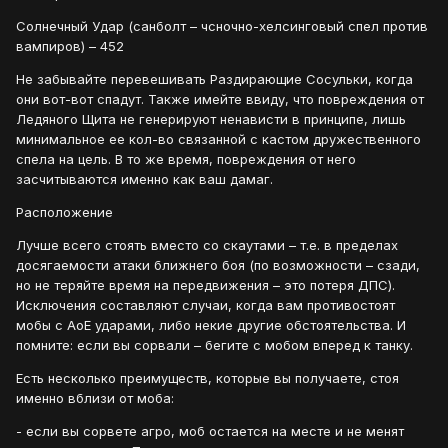
Солнечный Удар (санболт – чсночно-хелсинговый спел против
вампиров) – 452
Не забывайте перевешивать Раздирающие Сосульки, когда
они вот-вот спадут. Также имейте ввиду, что повреждения от
Ледяного Щита не генерируют ненависти в принципе, лишь
минимальное ее кол-во связанной с кастом дружественного
спела на цель. В то же время, повреждения от него
засчитываются именно как ваш дамаг.
Расположение
Лучше всего стоять вместо со скаутами – т.е. в пределах
досягаемости атаки ближнего боя (по возможности – сзади,
но не теряйте время на передвижения – это потеря ДПС).
Исключения составляют случаи, когда вам противостоят
мобы с АоЕ ударами, либо некие другие обстоятельства. И
помните: если вы сорвали – бегите с мобом вперед к танку.
Есть несколько преимуществ, которые вы получаете, стоя
именно вблизи от моба:
- если вы сорвете агро, моб остается на месте и не менят