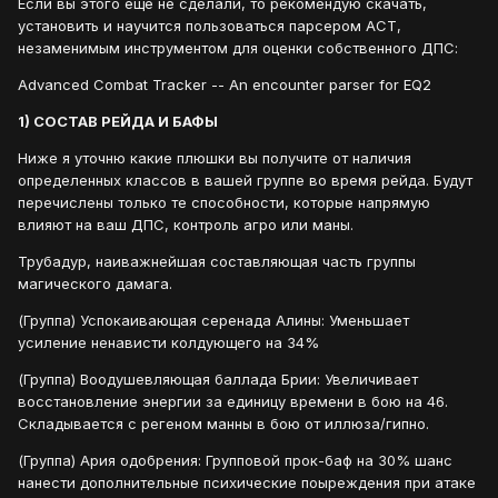
Если вы этого еще не сделали, то рекомендую скачать,
установить и научится пользоваться парсером АСТ,
незаменимым инструментом для оценки собственного ДПС:
Advanced Combat Tracker -- An encounter parser for EQ2
1) СОСТАВ РЕЙДА И БАФЫ
Ниже я уточню какие плюшки вы получите от наличия
определенных классов в вашей группе во время рейда. Будут
перечислены только те способности, которые напрямую
влияют на ваш ДПС, контроль агро или маны.
Трубадур, наиважнейшая составляющая часть группы
магического дамага.
(Группа) Успокаивающая серенада Алины: Уменьшает
усиление ненависти колдующего на 34%
(Группа) Воодушевляющая баллада Брии: Увеличивает
восстановление энергии за единицу времени в бою на 46.
Складывается с регеном манны в бою от иллюза/гипно.
(Группа) Ария одобрения: Групповой прок-баф на 30% шанс
нанести дополнительные психические поыреждения при атаке