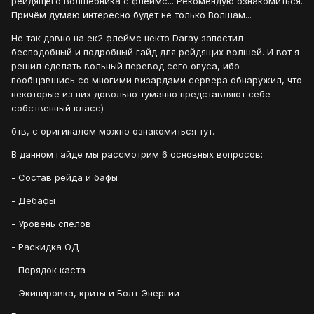
рейдящего Волшебника с флеймс... Рекомендую ознакомиться.
Причём думаю интересно будет не только Волшам...
Не так давно на ек2 флеймс некто Daray запостил
бесподобный и подробный гайд для рейдящих волшей. И вот я
решил сделать вольный перевод сего опуса, ибо
пообщавшись со многими визардами сервера обнаружил, что
некоторые из них довольно туманно представляют себе
собственный класс)
бтв, с оригиналом можно ознакомиться тут.
В данном гайде мы рассмотрим 6 основных вопросов:
- Состав рейда и бафы
- Дебафы
- Уровень спелов
- Раскидка ОД
- Порядок каста
- Экипировка, криты и Болт Энергии