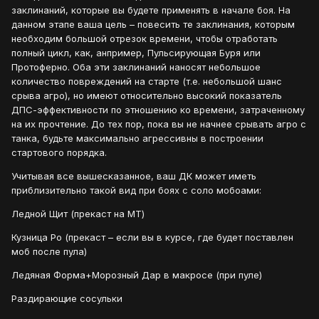
заклинаний, которые вы будете применять в начале боя. На
данном этапе ваша цель – повесить те заклинания, которым
необходим большой отрезок времени, чтобы отработать
полный цикл, как, анпример, Пульсирующая Буря или
Протоферно. Оба эти заклинаний наносят небольшое
количество повреждений на старте (т.е. небольшой шанс
срыва агро), но имеют относительно высокий показатель
ДПС-эффективности по этношению ко времени, затраченному
на их прочтение. До тех пор, пока вы не начнее срывать агро с
танка, будьте максимально агрессивны в построении
стартового порядка.
Учитывая все вышесказанное, ваш ДК может иметь
приблизительно такой вид при боях с соло мобоами:
Ледной Щит (прекаст на МТ)
Кузница Ро (прекаст – если вы в курсе, где будет поставлен
моб после пула)
Ледяная Форма+Морозный Дар в макросе (при пуле)
Раздирающие сосульки