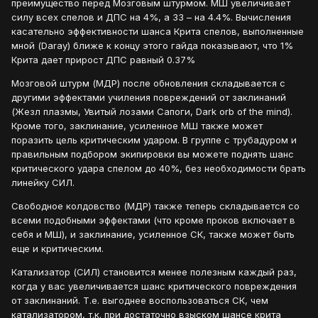
преимущество перед Мозговым штурмом. МШ увеличивает
силу всех спелов и ДПС на 4%, а ЗЗ – на 4.4%. Вычисления
касательно эффективности шанса Крита спелов, выполненные
мной (Daray) ближе к концу этого гайда показывают, что 1%
Крита дает прирост ДПС равный 0.37%
Мозговой штурм (МДР) после обновления складывается с
другими эффектами училения повреждений от заклинаний
(Жезл плазмы, Увитый лозами Сапоги, Dark orb of the mind).
Кроме того, заклинание, усиленное МШ также может
поразить цель критическим ударом. В группе с трубадуром и
правильным подбором экипировки вы можете поднять шанс
критического удара спелом до 40%, без необходимости брать
линейку СИЛ.
Свободное колдовство (МДР) также теперь складывается со
всеми подобными эффектами (что кроме проков включает в
себя и МШ), и заклинание, усиленное СК, также может быть
еще и критическим.
Катализатор (СИЛ) становится менее полезным каждый раз,
когда у вас увеличивается шанс критического повреждения
от заклинаний. Т.е. выгоднее воспользоваться СК, чем
катализатором, т.к. при достаточно взыском шансе крита