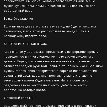
посоветовать им купить колов и пользоваться ими. А еще
лучше купите колья сами и с помощью них поднимите свой
собственный парс.
Ветка Ограждения
Если вы вкладываете очки в эту ветку, не будучи заядлым
пвпшником, и при этом рассчитываете рейдить, то вы
безнадежны, играйте соло.
5) РОТАЦИЯ СПЕЛОВ В БОЮ
Каст спелов у вас должен происходить непрерывно. Время,
проведенное в ничегонеделании – это время упущенного
дамага. Порядок применения заклинаний – это именно то, что
отличает средней руки волшебника от Волшебника с Большой
буквы. Расстановка приоритетов в порядке использования
заклинаний вещь довольно простая, но мало кто уделяет
этому хоть какое-нибудь внимание. Начать советую с
разделения всех кастов на 2 части: дебютный каст и
собственно ротация каста.
Дебютный каст (ДК)
Ваш дебютный каст каста должен включать в себя список