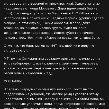
складывается с версией от чрнокнижника). Однако, многие
недооценивают мощь Морозного Дара (временный баф на
прок). Его следует усилить на 5 уровней в ЕоФ ОД ветке, и
использовать в сочетании с Ледяной Формой (удобно сделать
макрос на этот случай). Таким образом, любое, даже
огненное, заклинание членов группы будет наносить
дополнительные повреждения. Используйте го в начале
каждого треш-боя, и по таймеру на продолжительных боях.
Отметим, что бафы магов на ИНТ (волшебник и иллу) не
складываются.
МТ группа: Оптимальным составом является наличие воина
(страж/берсерк), шамана, клерика, хранителя, головреза/
убийцы (агротрансфер) и менстрель (усиление ненависти,
реген манны, какофония и т.д.).
2) ДЕБАФЫ
В первую очередь хочу отметить важность постоянного
поддерживания дебафов, т.к. многие рейды уделяют этому
недостаточно внимания. Наряду с понижением атаки моба, вы
также сильно увеличите количество повреждений, наносимых
ему. По полностью отдебафаным мобам Ледяная Звезда и