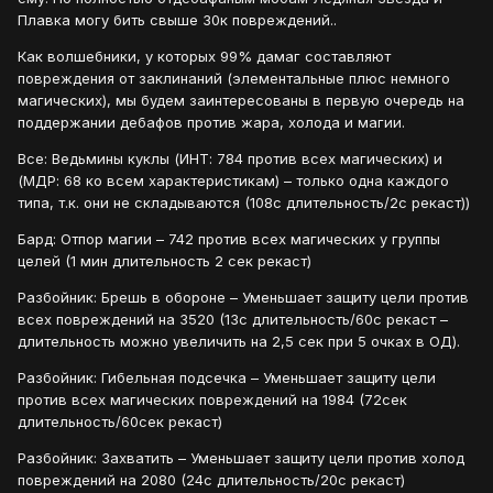
Плавка могу бить свыше 30к повреждений..
Как волшебники, у которых 99% дамаг составляют
повреждения от заклинаний (элементальные плюс немного
магических), мы будем заинтересованы в первую очередь на
поддержании дебафов против жара, холода и магии.
Все: Ведьмины куклы (ИНТ: 784 против всех магических) и
(МДР: 68 ко всем характеристикам) – только одна каждого
типа, т.к. они не складываются (108с длительность/2с рекаст))
Бард: Отпор магии – 742 против всех магических у группы
целей (1 мин длительность 2 сек рекаст)
Разбойник: Брешь в обороне – Уменьшает защиту цели против
всех повреждений на 3520 (13с длительность/60с рекаст –
длительность можно увеличить на 2,5 сек при 5 очках в ОД).
Разбойник: Гибельная подсечка – Уменьшает защиту цели
против всех магических повреждений на 1984 (72сек
длительность/60сек рекаст)
Разбойник: Захватить – Уменьшает защиту цели против холод
повреждений на 2080 (24с длительность/20с рекаст)