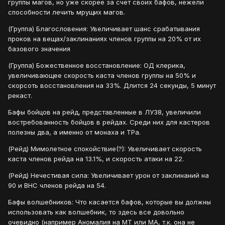
группы магов, но уже скорее за счет своих бафов, нежели
способности лечить мрущих магов.
(Группа) Благословения: Увеличивает шанс срабатывания
проков на вещах/заклинаниях членов группы на 20% от их
базового значения
(Группа) Божественное восстановление: ОД клерика,
увеличивающее скорость каста членов группы на 50% и
скорсоть восстановления на 33%. Длится 24 секунды, 5 минут
рекаст.
Бафы бойцов на рейд, представленные в ЛУ38, увеличили
востребованность бойцов в рейдах. Среди них для кастеров
полезны два, а именно от монаха и ТРа.
(Рейд) Мимолетное спокойствие(?): Увеличивает скорость
каста членов рейда на 13.1%, и скорость атаки на 22.
(Рейд) Нечестивая сила: Увеличивает урон от заклинаний на
90 и ВНС членов рейда на 54.
Бафы волшебников: Что касается бафов, которые вы должны
использовать как волшебник, то здесь все довольно
очевидно (например Аномалия на МТ или МА, т.к. она не