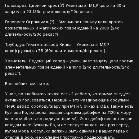
Головорез: Двойной крест(?) Уменьшает МДР цели на 60 и
защиту на 23 (36с длительность/10с рекаст
Головрез: Ограничить(?) – Уменьшает защиту цели против
божественных и магических повреждений на 2080 (24с
длительность/20с рекаст)
Трубадур: Гимн катастроф Киана – Уменьшает МДР
цели(группы) на 75 (60с длительность/4с рекаст).
Хранитель: Леденящий холод – уменьшает защиту цели против
элементальных повреждений на 1040 (24с длительность/24с
рекаст).
Волшебник: см. ниже.
У нас, волшебников также есть 2 дебафа, которыми следует
активно пользоваться. Первый – это Раздирающие сосульки
(1490 дебаф к холоду/жару при М1 и 5 очках в ОД). Также есть
Кузница Ро, располагающая скрытым дебафом на 1120 к жару
на всх мобов в ее радиусе (при м1). Этот дебаф вешается при
каждом тике Кузницы Ро, и ее следует кидать как раз перед
пулом моба. Сосульки должны быть одним из ваших первых
спелов в бою, и их следует постоянно поддерживать.