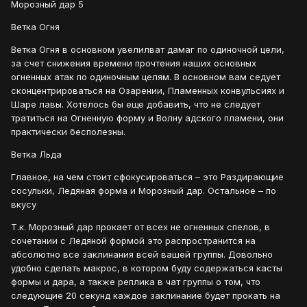
Морозный дар 5
Ветка Огня
Ветка Огня в основном увелилват дамаг по одиночной цели,
за счет снижения времени прочтения наших основных
огненных атак по одиночным целям. В основном вам седует
сконцентрироваться на Озарении, Пламенных конвульсиях и
Шаре лавы. Хотелось бы еще добавить, что не следует
тратиться на Огненную форму и Волну адского пламени, они
практически бесполезны.
Ветка Льда
Главное, на чем стоит сфокусироваться – это Раздирающие
сосульки, Ледяная форма и Морозный дар. Остальное – по
вкусу
Т.к. Морозный дар прокает от всех не огненных спелов, в
сочетании с Ледяной формой это распространится на
абсолютно все заклинания всей вашей группы. Довольно
удобно сделать макрос, в котором буду содержаться касты
формы и дара, а также реплика в чат группы о том, что
следующие 20 секунд каждое заклинание будет прокать на