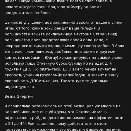
дамаг. Такую комбинацию лучше всего использовать в
начале каждого треш-боя, и по таймеру во время
продолжительных боев.
Ценность улучшения аое заклинаний завсит от вашего стиля
игры, от того, какие зоны рейдит ваша гильдия. В
большинстве зон (за исключением Лектория Отвращения)
большинство боев представляют собой соло-цели, с
непродолжительными вкраплениями групповых мобов. В боях
же с именными эпиками, особенно аватарами и другими
контестед мобами я (Daray) концентрируюсь на самом эпике,
используя лишь Огненную бурю/Кузницу Ро на адах для
поднятия ДПС. Но опять-таки, ДПС всего рейда влияет на
скорость убиения групповыйх целей/адов, а значит и вашу
способность ДПСить на них. Так что тут все довольно
индивидуально.
Ветка Энергии
Я специально остановлюсь на этой ветке, раз уж многие из
волшебников все еще убждены, что Сожжение маны
эффективно в рейдах (даже после изменения эффективности
с 5:1 до 4:1). Единственные, кому действительно стоит
пользоваться сожжением – это ебаеры и фармеры платины.