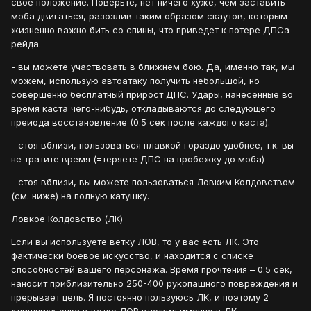
свое положение. Поверьте, нет ничего хуже, чем заставить
моба двигаться, разозлив таким образом скаутов, которым
жизненно важно бить со спины, что приведет к потере ДПСа
рейда.
- вы можете участвовать в ближнем бою. Да, именно так, мы
можем, использую автоатаку получить небольшой, но
совершенно бесплатный прирост ДПС. Удары, нанесенные во
время каста чего-нибудь, откладываются до следующего
преиода восстановление (0.5 сек после каждого каста).
- стоя вблизи, пользоваться плавкой гораздо удобнее, т.к. вы
не тратите время (=теряете ДПС на пробежку до моба)
- стоя вблизи, вы можете пользоваться Ловким Колдовством
(см. ниже) на полную катушку.
Ловкое Колдовство (ЛК)
Если вы используете ветку ЛОВ, то у вас есть ЛК. Это
фактически боевое искусство, и находится с списке
способностей вашего персонажа. Время прочтения – 0.5 сек,
наносит приблизительно 250-400 рукопашного повреждения и
прерывает цель. Я постоянно пользуюсь ЛК, и поэтому 2