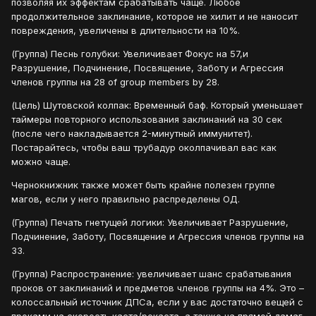
позволяя их эффектам срабатывать чаще. Любое
продолжительное заклинание, которое не хилит и не наносит
повреждения, увеличены в длительности на 10%.
(Группа) Песнь голубки: Увеличивает Фокус на 57,и
Разрушение, Подчинение, Посвящение, Заботу и Агрессия
членов группы на 28 of group members by 28.
(Цель) Шутовской колпак: Временный баф. Который уменьшает
таймеры повторного использования заклинаний на 30 сек
(после чего накладывается 2-минутный иммунитет).
Постарайтесь, чтобы ваш трубадур околпачивал вас как
можно чаще.
Чернокнижник также может быть крайне полезен группе
магов, если у него правильно распределены ОД.
(Группа) Печать гнетущей логики: Увеличивает Разрушение,
Подчинение, Заботу, Посвящение и Агрессия членов группы на
33.
(Группа) Распространение: увеличивает шанс срабатывания
проков от заклинаний и предметов членов группы на 4%. Это –
колоссальный источник ДПСа, если у вас достаточно вещей с