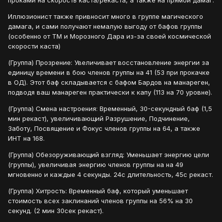
проками на скорость каста/рекаста, а также на прямой дамаг.
Иллюзионист также привносит много в группе магического
дамага, и сами получают немалую выгоду от бафов группы
(особенно от ТМ и Морозного Дара из-за своей космической
скорости каста)
(Группа) Прозрение: Увеличивает восстановление энергии за
единицу времени в бою членов группы на 41 (53 при прокачке
в ОД). Этот баф складывается с бафом Бардов на манареген,
подводя ваш манареген практически к капу (113 на 70 уровне).
(Группа) Смена настроения: Временный, 30-секундный баф (1,5
мин рекаст), увеличивающий Разрушение, Подчинение,
Заботу, Посвящение и Фокус членов группы на 64, а также
ИНТ на 168.
(Группа) Обезоруживающий взгляд: Уменьшает энергию цели
(группы), увеличивая энергию членов группы на на 49
мгновенно и каждые 4 секунды. 24с длительность, 45с рекаст.
(Группа) Хитрость: Временный баф, который уменьшает
стоимость всех заклинаний членов группы на 56% на 30
секунд. (2 мин 30сек рекаст).