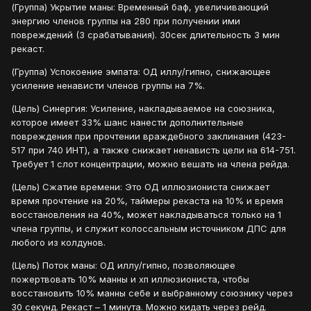
(Группа) Укрытие маны: Временный баф, увеличивающий
энергию членов группы на 280 при получении ими
повреждений (3 срабатывания). 30сек длительность 3 мин
рекаст.
(Группа) Успокоение эмпата: ОД иллу/гипно, снижающее
усиление ненависти членов группы на 7%.
(Цель) Синергия: Усиление, накладываемое на союзника,
которое имеет 33% шанс нанести дополнительные
повреждения при прочтении враждебного заклинания (423-
517 при 740 ИНТ), а также снижает ненависть цели на 614-751.
Требует 1 слот концентрации, можно вешать на члена рейда.
(Цель) Сжатие времени: Это ОД иллюзиониста снижает
время прочтение на 20%, таймеры рекаста на 10% и время
восстановления на 40%, может накладываться только на 1
члена группы, и служит колоссальным источником ДПС для
любого из колдунов.
(Цель) Поток маны: ОД иллу/гипно, позволяющее
пожертвовать 10% манны и хп иллюзиониста, чтобы
восстановить 10% манны себе и выбранному союзнику через
30 секунд. Рекаст – 1 минута. Можно кидать через рейд.