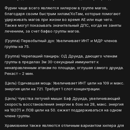
Фурии чаще всего являются хилером в группе магов,
благодаря своим быстрым хилам/ХоТам, которые помогают
удерживать магов при жизни во время АЕ или еще чего.
Также могут показывать значительный ДПС, когда не заняты
лечением, за счет бафво группы магов.
(Группа) Первобытный дух: Увеличивает ИНТ и МДР членов
группы на 75.
(Группа) Черепаший панцирь: ОД Друида, дающего членам
группы в пределах 3м 30-секундный иммунитет к
ненаправленным атакам по площади, оглушая самого друида.
Рекаст – 2 мин.
(Цель) Одичавшая мощь: Увеличивает ИНТ цели на 109 и макс.
энергия цели на 721. Требует 1 слот концентрации.
(Цель) Чувства летучей мыши: Баф Друида, увеличивающий
скорость восстановления энергии в бою на 28, макс. энергия
на 192(?) и ЛОВ цели на 50. ожжет поддерживаться на одном
члене группы.
Храмовники также являются отличным вариантом хилера для