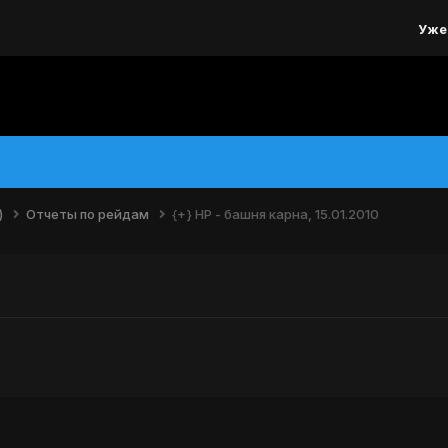
Уже
)
Отчеты по рейдам
{+} НР - башня карна, 15.01.2010