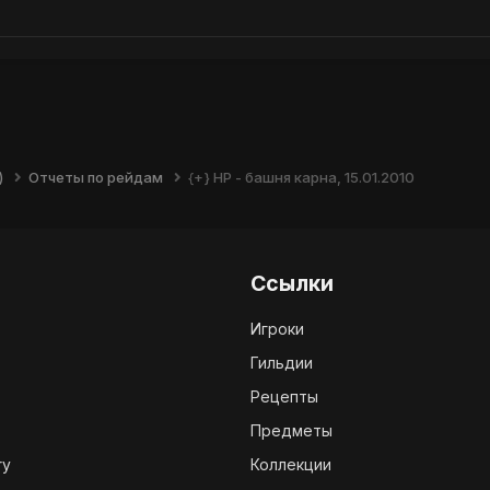
)
Отчеты по рейдам
{+} НР - башня карна, 15.01.2010
Ссылки
Игроки
Гильдии
Рецепты
Предметы
ry
Коллекции