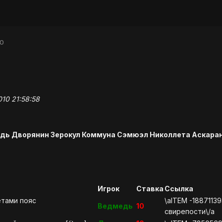
10
010 21:58:58
дь Дворянин Зерокул Коммуна Сэмюэл Николлета Аскара
Игрок
Ставка
Ссылка
етами пояс
\aITEM -1887113
Ведмедь
10
свирепости\/a