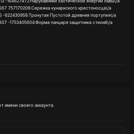
13 -164627472:Нарукавники хаотической энергии лавы\/a
9567 757170206:Сережка кунаркского крестоносца\/a
55 -622430958:Тронутая Пустотой древняя портупея\/a
807 -1753405604:Форма панциря защитника стихий\/a
от имени своего аккаунта.