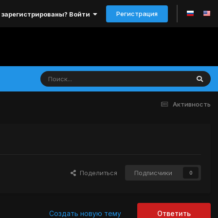
Регистрация
 зарегистрированы? Войти
Активность
Поделиться
Подписчики
0
Создать новую тему
Ответить