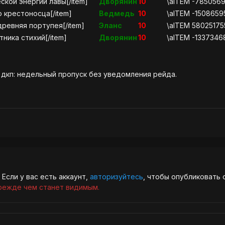
ской энергии лавы[/item]
Дворянин
10
\aITEM -7850569
о крестоносца[/item]
Ведмедь
10
\aITEM -150865
древняя портупея[/item]
Эланс
10
\aITEM 5802517
ника стихий[/item]
Дворянин
10
\aITEM -1337346
 дкп: недельный пропуск без уведомления рейда.
Если у вас есть аккаунт,
авторизуйтесь
, чтобы опубликовать 
режде чем станет видимым.