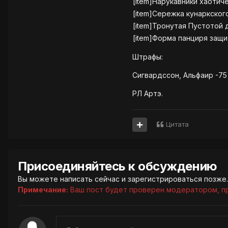
[item]Нарукавники хаотиче
[item]Сережка кунаркског
[item]Тронутая Пустотой 
[item]Форма панциря защит
Штрафы:
Сигвардссон, Альфаир -75
РЛ Артэ.
Цитата
Присоединяйтесь к обсуждению
Вы можете написать сейчас и зарегистрироваться позже. 
Примечание:
Ваш пост будет проверен модератором, п