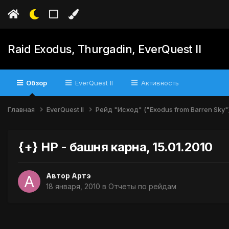
Raid Exodus, Thurgadin, EverQuest II
Обзор
EverQuest II
Активность
Главная
EverQuest II
Рейд "Исход" ("Exodus from Barren Sky"
{+} НР - башня карна, 15.01.2010
Автор
Артэ
18 января, 2010
в
Отчеты по рейдам