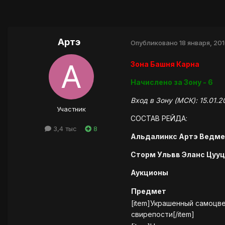
Артэ
Опубликовано
18 января, 20
Зона Башня Карна
Начислено за Зону - 6
Вход в Зону (МСК): 15.01.2
Участник
СОСТАВ РЕЙДА:
3,4 тыс
8
Альдалинкс Артэ Ведме
Сторм Ульвв Эланс Цууц
Аукционы
Предмет
[item]Украшенный самоцв
свирепости[/item]