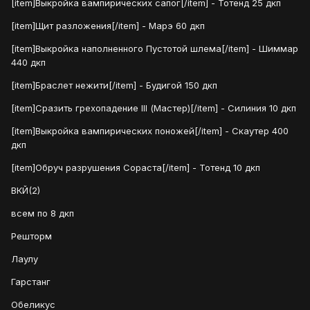
[item]Выкройка вампирических сапог[/item] - Тотенд 25 дкп
[item]Щит разложения[/item] - Марэ 60 дкп
[item]Выкройка наполненного Пустотой шлема[/item] - Шиммар
440 дкп
[item]Браслет нежити[/item] - Будигой 150 дкп
[item]Сразить грехопадение III (Мастер)[/item] - Силиния 10 дкп
[item]Выкройка вампирических поножей[/item] - Скаутер 400
дкп
[item]Обруч разрушения Сораста[/item] - Тотенд 10 дкп
ВКЙ(2)
всем по 8 дкп
Решторм
Лаулу
Гарстанг
Обеликус