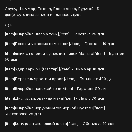
Лаулу, Шиммар, Тотенд, Блоховозка, Будигой -5
дкп(отсутствие записи в планировщике)
Лут:
[item]Выкройка шлема тени[/item] - Гарстанг 25 дкп
[item]Поножи ужасных помыслов[/item] - Гарстанг 10 дкп
[item]ящик с головой существа: Гинок Молтар[/item] - Будигой
50 дкп
[item]Удар зари VII (Мастер)[/item] - Шиммар 10 дкп
[item]Перстень ярости и крови[/item] - Пятьплюх 400 дкп
[item]Выкройка поножей тени[/item] - Гарстанг 50 дкп
[item]Дистиллированная мана[/item] - Лаулу 70 дкп
[item]Выкройка нарукавников черной Пустоты[/item] -
Блоховозка 25 дкп
[item]Кольцо заключенной плоти[/item] - Обеликус 10 дкп