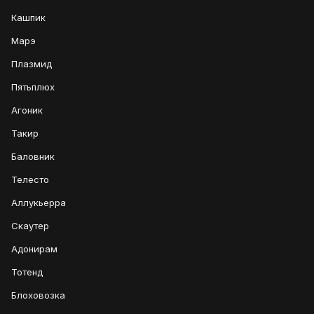
Кашпик
Марэ
Плазмид
Пятьплюх
Агоник
Такир
Баловник
Телесто
Аллукьерра
Скаутер
Адонирам
Тотенд
Блоховозка