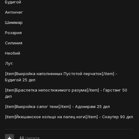
Будигой
Антончег
Шиммар
Розария
Силиния
Необий
Лут:
[item]Выкройка наполненных Пустотой перчаток[/item] -
Будигой 25 дкп
[item]Браслетка непостижимого разума[/item] - Гарстанг 50
дкп
[item]Выкройка сапог тени[/item] - Адонирам 25 дкп
[item]Йкешанское кольцо на палец ноги[/item] - Скаутер 90 дкп
Цитата