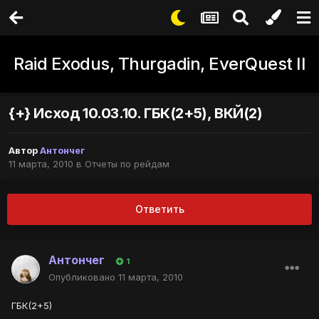
Raid Exodus, Thurgadin, EverQuest II
{+} Исход 10.03.10. ГБК(2+5), ВКЙ(2)
Автор
Антончег
11 марта, 2010
в
Отчеты по рейдам
Ответить
Антончег
1
Опубликовано
11 марта, 2010
ГБК(2+5)