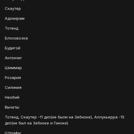
Скаутер
Адонирам
Тотенд
Блоховозка
Будигой
Антончег
Шиммар
Розария
Силиния
Необий
Вычеты:
Тотенд, Скаутер -11 дкп(не были на Зебноке), Аллукьерра -15
дкп(не был на Зебноке и Гиноке)
Штрафы: