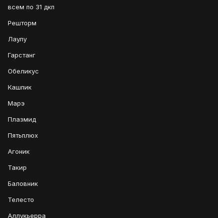
всем по 31 дкп
Решторм
Лаулу
Гарстанг
Обеликус
Кашпик
Марэ
Плазмид
Пятьплюх
Агоник
Такир
Баловник
Телесто
Аллукьерра