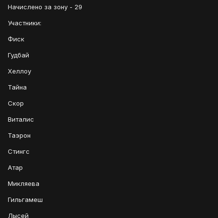
Начислено за зону - 29
Участники:
Фиск
Гудбай
Хеллоу
Тайна
Скор
Виталис
Таэрон
Стингс
Атар
Микляева
Гильгамеш
Лысей