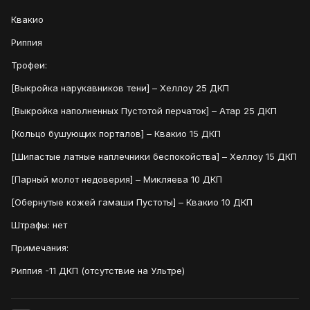
Квакио
Риппия
Трофеи:
[Выкройка нарукавников тени] – Хеллоу 25 ДКП
[Выкройка наполненных Пустотой перчаток] – Атар 25 ДКП
[Кольцо бушующих порталов] – Квакио 15 ДКП
[Шипастые латные наплечники беспокойства] – Хеллоу 15 ДКП
[Парный молот недоверия] – Микляева 10 ДКП
[Обернутые кожей гамаши Пустоты] – Квакио 10 ДКП
Штрафы: нет
Примечания:
Риппия -11 ДКП (отсутствие на Ультре)